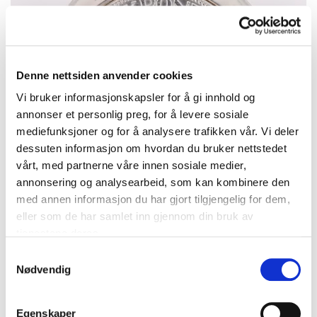
Denne nettsiden anvender cookies
Vi bruker informasjonskapsler for å gi innhold og
annonser et personlig preg, for å levere sosiale
mediefunksjoner og for å analysere trafikken vår. Vi deler
dessuten informasjon om hvordan du bruker nettstedet
vårt, med partnerne våre innen sosiale medier,
annonsering og analysearbeid, som kan kombinere den
med annen informasjon du har gjort tilgjengelig for dem,
eller som de har samlet inn gjennom din bruk av
tjenestene deres.
Anheng/Brosje med mynt, 2 kroner år 1913, 830S (mynten er
800S), bruttovekt 24,3g Vekt: 0 g Kontakt Lånekontoret for frakt
Samtykkevalg
Nødvendig
Bud
:
450 kr
(7)
Budleder:
trixyfur
Oslo Kirkegata
Egenskaper