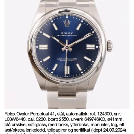
Rolex Oyster Perpetual 41, stål, automatisk, ref. 124300, snr.
L08W6443, cal. 3230, boett 2550, urverk 649746KO, ø41mm,
blå urskive, safirglass, med boks, ytterboks, manualer, tag, ett
løst/ekstra lenkeledd, tollpapirer og sertifikat (kjøpt 24.09.2024)