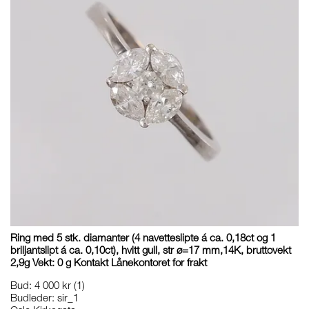
Ring med 5 stk. diamanter (4 navetteslipte á ca. 0,18ct og 1
briljantslipt á ca. 0,10ct), hvitt gull, str ø=17 mm,14K, bruttovekt
2,9g Vekt: 0 g Kontakt Lånekontoret for frakt
Bud
:
4 000 kr
(1)
Budleder:
sir_1