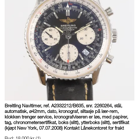
Breitling Navitimer, ref. A2332212/B635, snr. 2260264, stål,
automatisk, ø42mm, dato, kronograf, slitasje på lær-rem,
klokken trenger service, kronografviseren er løs, med papirer,
tag, chronometersertifikat, boks (slitt), ytterboks (slitt), sertifikat
(kjøpt New York, 07.07.2008) Kontakt Lånekontoret for frakt
Bud
:
18 000 kr
(1)