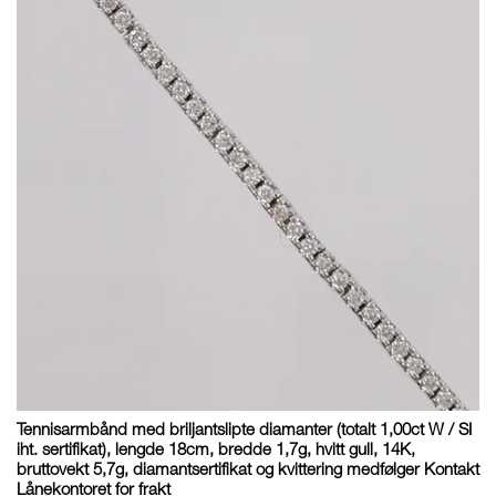
Tennisarmbånd med briljantslipte diamanter (totalt 1,00ct W / SI
iht. sertifikat), lengde 18cm, bredde 1,7g, hvitt gull, 14K,
bruttovekt 5,7g, diamantsertifikat og kvittering medfølger Kontakt
Lånekontoret for frakt