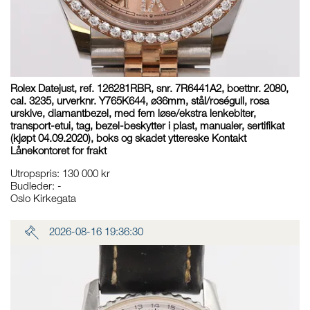
Rolex Datejust, ref. 126281RBR, snr. 7R6441A2, boettnr. 2080,
cal. 3235, urverknr. Y765K644, ø36mm, stål/roségull, rosa
urskive, diamantbezel, med fem løse/ekstra lenkebiter,
transport-etui, tag, bezel-beskytter i plast, manualer, sertifikat
(kjøpt 04.09.2020), boks og skadet yttereske Kontakt
Lånekontoret for frakt
Utropspris
:
130 000 kr
Budleder:
-
Oslo Kirkegata
2026-08-16 19:36:30