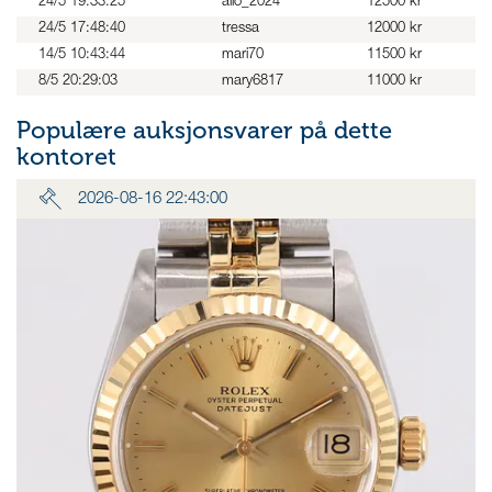
24/5 19:33:25
alio_2024
12500 kr
24/5 17:48:40
tressa
12000 kr
14/5 10:43:44
mari70
11500 kr
8/5 20:29:03
mary6817
11000 kr
Populære auksjonsvarer på dette
kontoret
2026-08-16 22:43:00