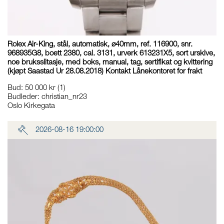
Rolex Air-King, stål, automatisk, ø40mm, ref. 116900, snr.
968935G8, boett 2380, cal. 3131, urverk 613231X5, sort urskive,
noe bruksslitasje, med boks, manual, tag, sertifikat og kvittering
(kjøpt Saastad Ur 28.08.2018) Kontakt Lånekontoret for frakt
Bud
:
50 000 kr
(1)
Budleder:
christian_nr23
Oslo Kirkegata
2026-08-16 19:00:00