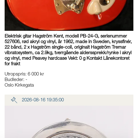
Elektrisk gitar Hagström Kent, modell PB-24-G, serienummer
527606, rød akryl og vinyl, år 1962, made in Sweden, kryssfinér,
22 bånd, 2 x Hagström single-coil, originalt Hagström Tremar
vibratosystem, ca 2.9kg, tverrgående alderssprekk/rynke i akryl
og vinyl, med Peavey hardcase Vekt: 0 g Kontakt Lånekontoret
for frakt
Utropspris
:
6 000 kr
Budleder:
-
Oslo Kirkegata
2026-08-16 19:35:00