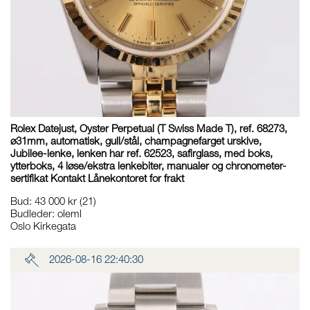
Rolex Datejust, Oyster Perpetual (T Swiss Made T), ref. 68273,
ø31mm, automatisk, gull/stål, champagnefarget urskive,
Jubilee-lenke, lenken har ref. 62523, safirglass, med boks,
ytterboks, 4 løse/ekstra lenkebiter, manualer og chronometer-
sertifikat Kontakt Lånekontoret for frakt
Bud
:
43 000 kr
(21)
Budleder:
oleml
Oslo Kirkegata
2026-08-16 22:40:30