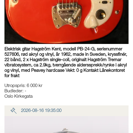
Elektrisk gitar Hagström Kent, modell PB-24-G, serienummer
527606, rød akryl og vinyl, år 1962, made in Sweden, kryssfinér,
22 bånd, 2 x Hagström single-coil, originalt Hagström Tremar
vibratosystem, ca 2.9kg, tverrgående alderssprekk/rynke i akryl
og vinyl, med Peavey hardcase Vekt: 0 g Kontakt Lånekontoret
for frakt
Utropspris
:
6 000 kr
Budleder:
-
Oslo Kirkegata
2026-08-16 19:35:00