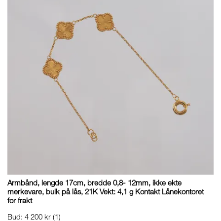
Armbånd, lengde 17cm, bredde 0,8- 12mm, ikke ekte
merkevare, bulk på lås, 21K Vekt: 4,1 g Kontakt Lånekontoret
for frakt
Bud
:
4 200 kr
(1)