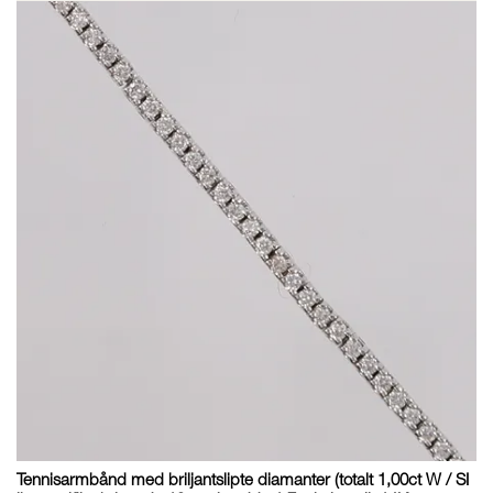
Tennisarmbånd med briljantslipte diamanter (totalt 1,00ct W / SI