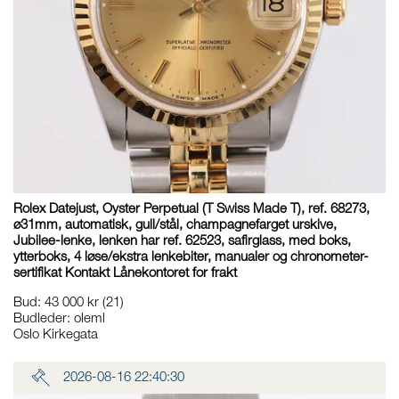
Rolex Datejust, Oyster Perpetual (T Swiss Made T), ref. 68273,
ø31mm, automatisk, gull/stål, champagnefarget urskive,
Jubilee-lenke, lenken har ref. 62523, safirglass, med boks,
ytterboks, 4 løse/ekstra lenkebiter, manualer og chronometer-
sertifikat Kontakt Lånekontoret for frakt
Bud
:
43 000 kr
(21)
Budleder:
oleml
Oslo Kirkegata
2026-08-16 22:40:30