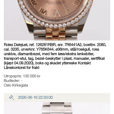
Rolex Datejust, ref. 126281RBR, snr. 7R6441A2, boettnr. 2080,
cal. 3235, urverknr. Y765K644, ø36mm, stål/roségull, rosa
urskive, diamantbezel, med fem løse/ekstra lenkebiter,
transport-etui, tag, bezel-beskytter i plast, manualer, sertifikat
(kjøpt 04.09.2020), boks og skadet yttereske Kontakt
Lånekontoret for frakt
Utropspris
:
130 000 kr
Budleder:
-
Oslo Kirkegata
2026-08-16 22:33:00