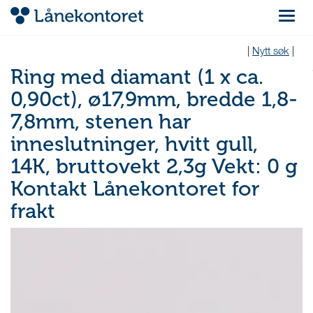
Navigas
|
Nytt søk
|
Ring med diamant (1 x ca.
0,90ct), ø17,9mm, bredde 1,8-
7,8mm, stenen har
inneslutninger, hvitt gull,
14K, bruttovekt 2,3g Vekt: 0 g
Kontakt Lånekontoret for
frakt