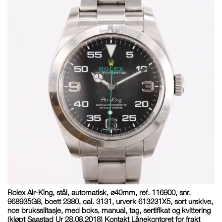
Rolex Air-King, stål, automatisk, ø40mm, ref. 116900, snr.
968935G8, boett 2380, cal. 3131, urverk 613231X5, sort urskive,
noe bruksslitasje, med boks, manual, tag, sertifikat og kvittering
(kjøpt Saastad Ur 28.08.2018) Kontakt Lånekontoret for frakt