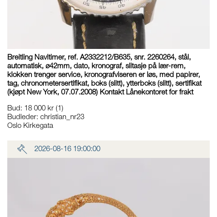
Breitling Navitimer, ref. A2332212/B635, snr. 2260264, stål,
automatisk, ø42mm, dato, kronograf, slitasje på lær-rem,
klokken trenger service, kronografviseren er løs, med papirer,
tag, chronometersertifikat, boks (slitt), ytterboks (slitt), sertifikat
(kjøpt New York, 07.07.2008) Kontakt Lånekontoret for frakt
Bud
:
18 000 kr
(1)
Budleder:
christian_nr23
Oslo Kirkegata
2026-08-16 19:00:00