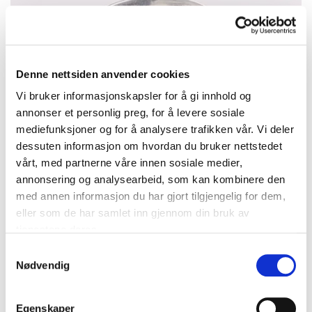
Denne nettsiden anvender cookies
Vi bruker informasjonskapsler for å gi innhold og
annonser et personlig preg, for å levere sosiale
mediefunksjoner og for å analysere trafikken vår. Vi deler
dessuten informasjon om hvordan du bruker nettstedet
vårt, med partnerne våre innen sosiale medier,
annonsering og analysearbeid, som kan kombinere den
med annen informasjon du har gjort tilgjengelig for dem,
eller som de har samlet inn gjennom din bruk av
tjenestene deres.
Samtykkevalg
Nødvendig
Anheng/Brosje med mynt, 2 kroner år 1913, 830S (mynten er
800S), bruttovekt 24,3g Vekt: 0 g Kontakt Lånekontoret for frakt
Bud
:
450 kr
(7)
Egenskaper