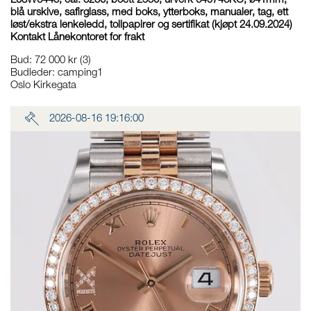
L08W6443, cal. 3230, boett 2550, urverk 649746KO, ø41mm,
blå urskive, safirglass, med boks, ytterboks, manualer, tag, ett
løst/ekstra lenkeledd, tollpapirer og sertifikat (kjøpt 24.09.2024)
Kontakt Lånekontoret for frakt
Bud
:
72 000 kr
(3)
Budleder:
camping1
Oslo Kirkegata
2026-08-16 19:16:00