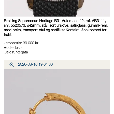
Breitling Superocean Heritage B31 Automatic 42, ref. AB3111,
snr. 5520573, ø42mm, stål, sort urskive, safirglass, gummi-rem,
med boks, transport-etui og sertifikat Kontakt Lånekontoret for
frakt
Utropspris
:
39 000 kr
Budleder:
-
Oslo Kirkegata
2026-08-16 19:04:30