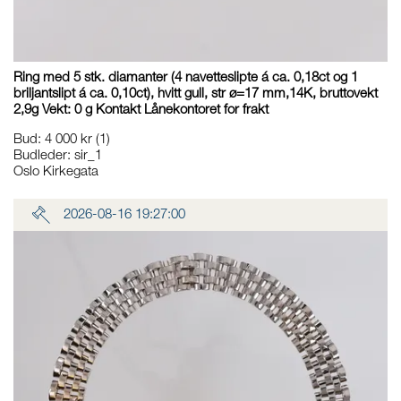
Ring med 5 stk. diamanter (4 navetteslipte á ca. 0,18ct og 1
briljantslipt á ca. 0,10ct), hvitt gull, str ø=17 mm,14K, bruttovekt
2,9g Vekt: 0 g Kontakt Lånekontoret for frakt
Bud
:
4 000 kr
(1)
Budleder:
sir_1
Oslo Kirkegata
2026-08-16 19:27:00