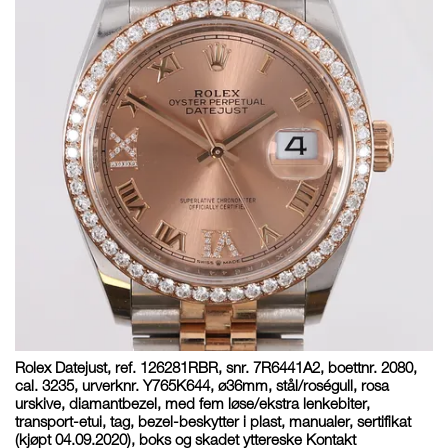
Rolex Datejust, ref. 126281RBR, snr. 7R6441A2, boettnr. 2080,
cal. 3235, urverknr. Y765K644, ø36mm, stål/roségull, rosa
urskive, diamantbezel, med fem løse/ekstra lenkebiter,
transport-etui, tag, bezel-beskytter i plast, manualer, sertifikat
(kjøpt 04.09.2020), boks og skadet yttereske Kontakt