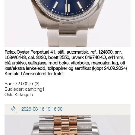
Rolex Oyster Perpetual 41, stål, automatisk, ref. 124300, snr.
L08W6443, cal. 3230, boett 2550, urverk 649746KO, ø41mm,
blå urskive, safirglass, med boks, ytterboks, manualer, tag, ett
løst/ekstra lenkeledd, tollpapirer og sertifikat (kjøpt 24.09.2024)
Kontakt Lånekontoret for frakt
Bud
:
72 000 kr
(3)
Budleder:
camping1
Oslo Kirkegata
2026-08-16 19:16:00