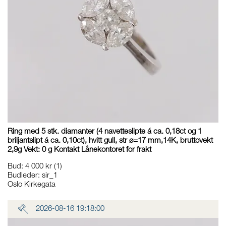
Ring med 5 stk. diamanter (4 navetteslipte á ca. 0,18ct og 1
briljantslipt á ca. 0,10ct), hvitt gull, str ø=17 mm,14K, bruttovekt
2,9g Vekt: 0 g Kontakt Lånekontoret for frakt
Bud
:
4 000 kr
(1)
Budleder:
sir_1
Oslo Kirkegata
2026-08-16 19:18:00