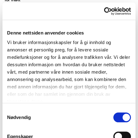
for frakt
Utropspris
:
6 000 kr
Budleder:
-
Oslo Kirkegata
Denne nettsiden anvender cookies
2026-08-16 19:35:00
Vi bruker informasjonskapsler for å gi innhold og
annonser et personlig preg, for å levere sosiale
mediefunksjoner og for å analysere trafikken vår. Vi deler
dessuten informasjon om hvordan du bruker nettstedet
vårt, med partnerne våre innen sosiale medier,
annonsering og analysearbeid, som kan kombinere den
med annen informasjon du har gjort tilgjengelig for dem,
eller som de har samlet inn gjennom din bruk av
tjenestene deres.
Samtykkevalg
Nødvendig
Egenskaper