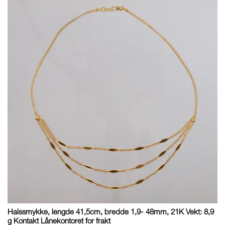
Halssmykke, lengde 41,5cm, bredde 1,9- 48mm, 21K Vekt: 8,9
g Kontakt Lånekontoret for frakt