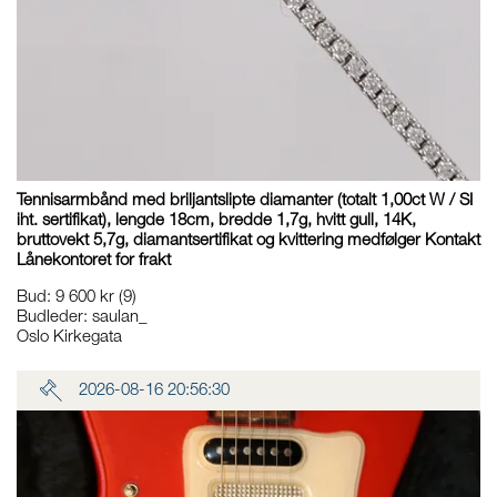
Tennisarmbånd med briljantslipte diamanter (totalt 1,00ct W / SI
iht. sertifikat), lengde 18cm, bredde 1,7g, hvitt gull, 14K,
bruttovekt 5,7g, diamantsertifikat og kvittering medfølger Kontakt
Lånekontoret for frakt
Bud
:
9 600 kr
(9)
Budleder:
saulan_
Oslo Kirkegata
2026-08-16 20:56:30