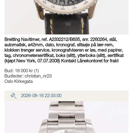
Breitling Navitimer, ref. A2332212/B635, snr. 2260264, stål,
automatisk, ø42mm, dato, kronograf, slitasje på lær-rem,
klokken trenger service, kronografviseren er løs, med papirer,
tag, chronometersertifikat, boks (slitt), ytterboks (slitt), sertifikat
(kjøpt New York, 07.07.2008) Kontakt Lånekontoret for frakt
Bud
:
18 000 kr
(1)
Budleder:
christian_nr23
Oslo Kirkegata
2026-08-16 22:33:00