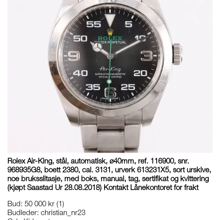
Rolex Air-King, stål, automatisk, ø40mm, ref. 116900, snr.
968935G8, boett 2380, cal. 3131, urverk 613231X5, sort urskive,
noe bruksslitasje, med boks, manual, tag, sertifikat og kvittering
(kjøpt Saastad Ur 28.08.2018) Kontakt Lånekontoret for frakt
Bud
:
50 000 kr
(1)
Budleder:
christian_nr23