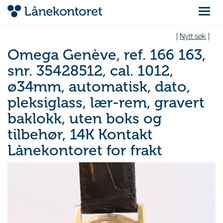
Navigas
|
Nytt søk
|
Omega Genève, ref. 166 163,
snr. 35428512, cal. 1012,
ø34mm, automatisk, dato,
pleksiglass, lær-rem, gravert
baklokk, uten boks og
tilbehør, 14K Kontakt
Lånekontoret for frakt