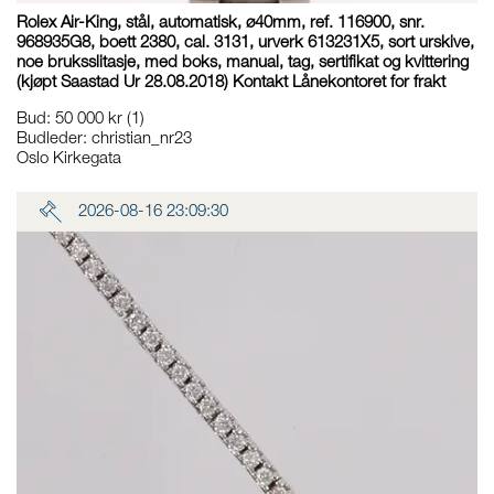
Rolex Air-King, stål, automatisk, ø40mm, ref. 116900, snr.
968935G8, boett 2380, cal. 3131, urverk 613231X5, sort urskive,
noe bruksslitasje, med boks, manual, tag, sertifikat og kvittering
(kjøpt Saastad Ur 28.08.2018) Kontakt Lånekontoret for frakt
Bud
:
50 000 kr
(1)
Budleder:
christian_nr23
Oslo Kirkegata
2026-08-16 23:09:30