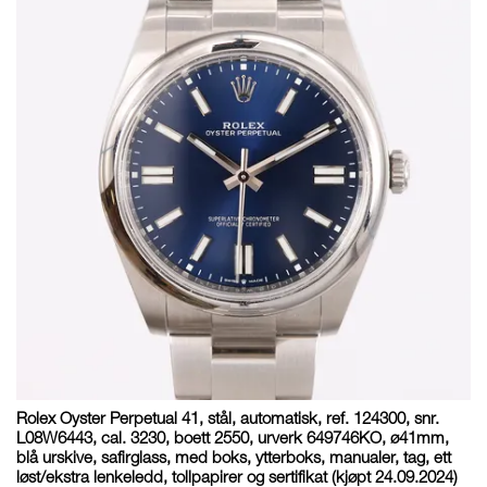
Rolex Oyster Perpetual 41, stål, automatisk, ref. 124300, snr.
L08W6443, cal. 3230, boett 2550, urverk 649746KO, ø41mm,
blå urskive, safirglass, med boks, ytterboks, manualer, tag, ett
løst/ekstra lenkeledd, tollpapirer og sertifikat (kjøpt 24.09.2024)