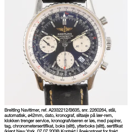
Breitling Navitimer, ref. A2332212/B635, snr. 2260264, stål,
automatisk, ø42mm, dato, kronograf, slitasje på lær-rem,
klokken trenger service, kronografviseren er løs, med papirer,
tag, chronometersertifikat, boks (slitt), ytterboks (slitt), sertifikat
(kjøpt New York, 07.07.2008) Kontakt Lånekontoret for frakt