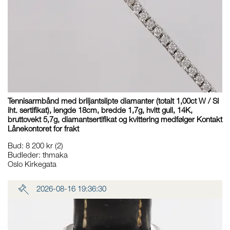
Tennisarmbånd med briljantslipte diamanter (totalt 1,00ct W / SI
iht. sertifikat), lengde 18cm, bredde 1,7g, hvitt gull, 14K,
bruttovekt 5,7g, diamantsertifikat og kvittering medfølger Kontakt
Lånekontoret for frakt
Bud
:
8 200 kr
(2)
Budleder:
thmaka
Oslo Kirkegata
2026-08-16 19:36:30