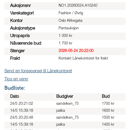
Auksjonsnr
NO1.20260524.A10240
Varekategori
Fashion / Øvrig
Kontor
Oslo Kirkegata
Auksjonstype
Pantauksjon
Utropspris
1 000 kr
Nåværende bud
1 700 kr
Stenger
2026-05-24 20:22:00
Frakt
Kontakt Lånekontoret for frakt
Send en forespørsel til Lånekontoret
Tips en venn
Budliste:
Dato
Budgiver
Bud
24/5 20:21:02
sandviken_75
1700 kr
14/5 15:39:18
palka
1600 kr
24/5 20:20:48
sandviken_75
1500 kr
14/5 15:39:18
palka
1400 kr