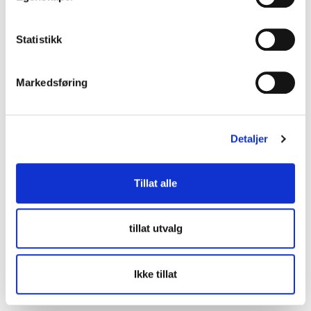
Statistikk
Markedsføring
Detaljer
Tillat alle
tillat utvalg
Anheng/Brosje med mynt, 2 kroner år 1913, 830S (mynten er
800S), bruttovekt 24,3g Vekt: 0 g Kontakt Lånekontoret for frakt
Bud
:
450 kr
(7)
Ikke tillat
Budleder:
trixyfur
Oslo Kirkegata