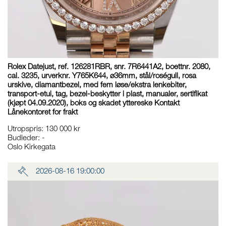
Rolex Datejust, ref. 126281RBR, snr. 7R6441A2, boettnr. 2080,
cal. 3235, urverknr. Y765K644, ø36mm, stål/roségull, rosa
urskive, diamantbezel, med fem løse/ekstra lenkebiter,
transport-etui, tag, bezel-beskytter i plast, manualer, sertifikat
(kjøpt 04.09.2020), boks og skadet yttereske Kontakt
Lånekontoret for frakt
Utropspris
:
130 000 kr
Budleder:
-
Oslo Kirkegata
2026-08-16 19:00:00