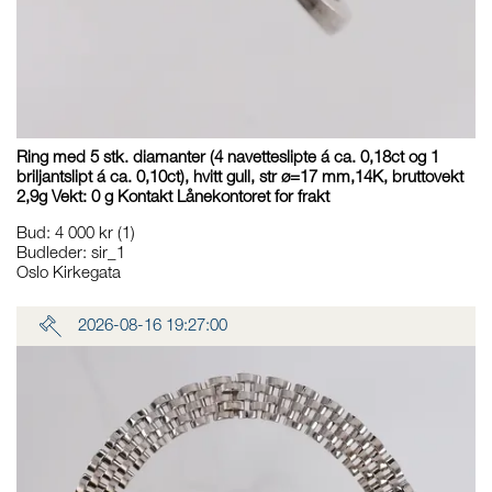
Ring med 5 stk. diamanter (4 navetteslipte á ca. 0,18ct og 1
briljantslipt á ca. 0,10ct), hvitt gull, str ø=17 mm,14K, bruttovekt
2,9g Vekt: 0 g Kontakt Lånekontoret for frakt
Bud
:
4 000 kr
(1)
Budleder:
sir_1
Oslo Kirkegata
2026-08-16 19:27:00