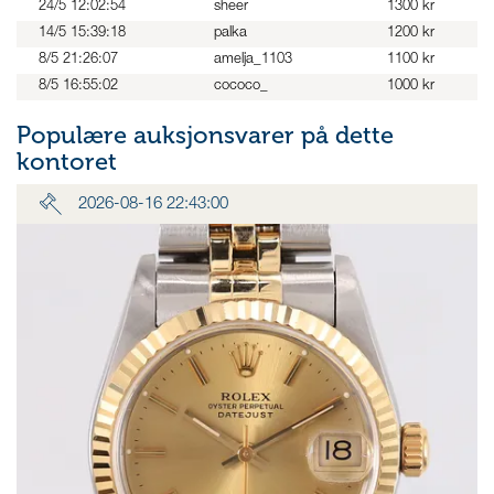
24/5 12:02:54
sheer
1300 kr
14/5 15:39:18
palka
1200 kr
8/5 21:26:07
amelja_1103
1100 kr
8/5 16:55:02
cococo_
1000 kr
Populære auksjonsvarer på dette
kontoret
2026-08-16 22:43:00