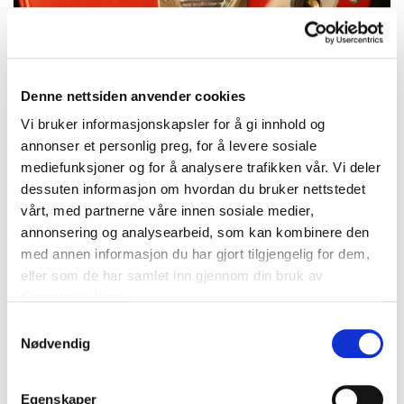
Denne nettsiden anvender cookies
Elektrisk gitar Hagström Kent, modell PB-24-G, serienummer
Vi bruker informasjonskapsler for å gi innhold og
527606, rød akryl og vinyl, år 1962, made in Sweden, kryssfinér,
22 bånd, 2 x Hagström single-coil, originalt Hagström Tremar
annonser et personlig preg, for å levere sosiale
vibratosystem, ca 2.9kg, tverrgående alderssprekk/rynke i akryl
mediefunksjoner og for å analysere trafikken vår. Vi deler
og vinyl, med Peavey hardcase Vekt: 0 g Kontakt Lånekontoret
dessuten informasjon om hvordan du bruker nettstedet
for frakt
vårt, med partnerne våre innen sosiale medier,
Utropspris
:
6 000 kr
annonsering og analysearbeid, som kan kombinere den
Budleder:
-
med annen informasjon du har gjort tilgjengelig for dem,
Oslo Kirkegata
eller som de har samlet inn gjennom din bruk av
tjenestene deres.
2026-08-16 19:35:00
Samtykkevalg
Nødvendig
Egenskaper