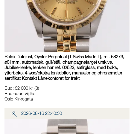
Rolex Datejust, Oyster Perpetual (T Swiss Made T), ref. 68273,
ø31mm, automatisk, gull/stål, champagnefarget urskive,
Jubilee-lenke, lenken har ref. 62523, safirglass, med boks,
ytterboks, 4 løse/ekstra lenkebiter, manualer og chronometer-
sertifikat Kontakt Lånekontoret for frakt
Bud
:
32 000 kr
(8)
Budleder:
vijitha
Oslo Kirkegata
2026-08-16 22:40:30