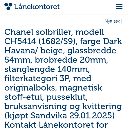
Navigas
|
Nytt søk
|
Chanel solbriller, modell
CH5414 (1682/S9), farge Dark
Havana/ beige, glassbredde
54mm, brobredde 20mm,
stanglengde 140mm,
filterkategori 3P, med
originalboks, magnetisk
stoff-etui, pusseklut,
bruksanvisning og kvittering
(kjøpt Sandvika 29.01.2025)
Kontakt Lånekontoret for