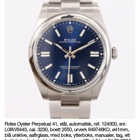
Rolex Oyster Perpetual 41, stål, automatisk, ref. 124300, snr.
L08W6443, cal. 3230, boett 2550, urverk 649746KO, ø41mm,
blå urskive, safirglass, med boks, ytterboks, manualer, tag, ett