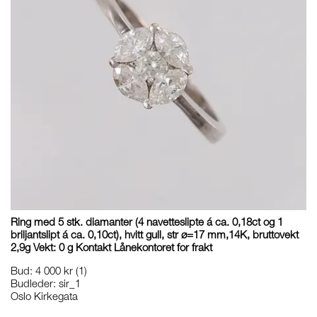
Ring med 5 stk. diamanter (4 navetteslipte á ca. 0,18ct og 1
briljantslipt á ca. 0,10ct), hvitt gull, str ø=17 mm,14K, bruttovekt
2,9g Vekt: 0 g Kontakt Lånekontoret for frakt
Bud
:
4 000 kr
(1)
Budleder:
sir_1
Oslo Kirkegata