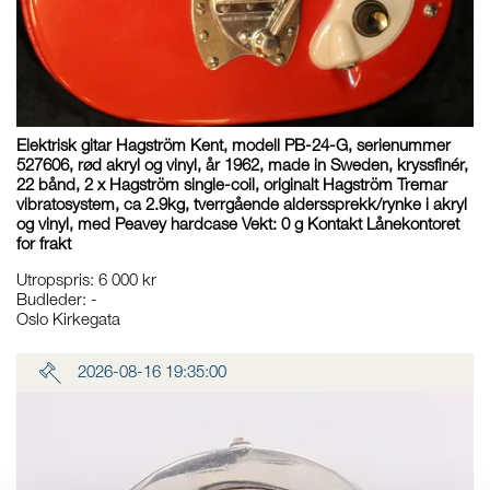
Elektrisk gitar Hagström Kent, modell PB-24-G, serienummer
527606, rød akryl og vinyl, år 1962, made in Sweden, kryssfinér,
22 bånd, 2 x Hagström single-coil, originalt Hagström Tremar
vibratosystem, ca 2.9kg, tverrgående alderssprekk/rynke i akryl
og vinyl, med Peavey hardcase Vekt: 0 g Kontakt Lånekontoret
for frakt
Utropspris
:
6 000 kr
Budleder:
-
Oslo Kirkegata
2026-08-16 19:35:00