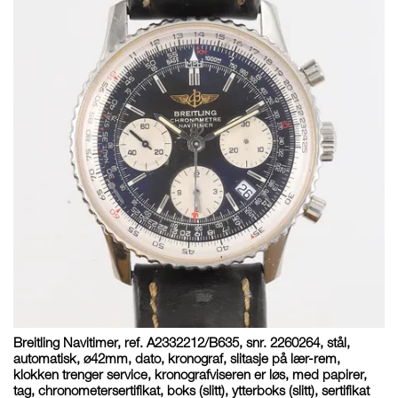
Breitling Navitimer, ref. A2332212/B635, snr. 2260264, stål,
automatisk, ø42mm, dato, kronograf, slitasje på lær-rem,
klokken trenger service, kronografviseren er løs, med papirer,
tag, chronometersertifikat, boks (slitt), ytterboks (slitt), sertifikat