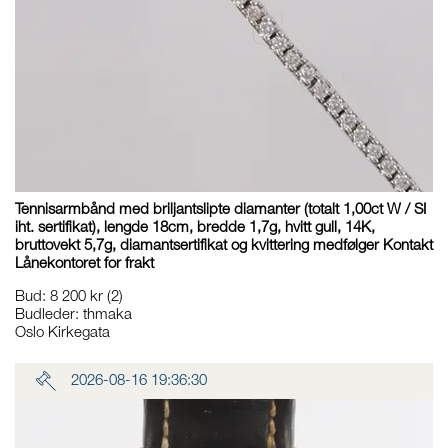
Tennisarmbånd med briljantslipte diamanter (totalt 1,00ct W / SI
iht. sertifikat), lengde 18cm, bredde 1,7g, hvitt gull, 14K,
bruttovekt 5,7g, diamantsertifikat og kvittering medfølger Kontakt
Lånekontoret for frakt
Bud
:
8 200 kr
(2)
Budleder:
thmaka
Oslo Kirkegata
2026-08-16 19:36:30