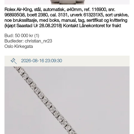
Rolex Air-King, stål, automatisk, ø40mm, ref. 116900, snr.
968935G8, boett 2380, cal. 3131, urverk 613231X5, sort urskive,
noe bruksslitasje, med boks, manual, tag, sertifikat og kvittering
(kjøpt Saastad Ur 28.08.2018) Kontakt Lånekontoret for frakt
Bud
:
50 000 kr
(1)
Budleder:
christian_nr23
Oslo Kirkegata
2026-08-16 23:09:30