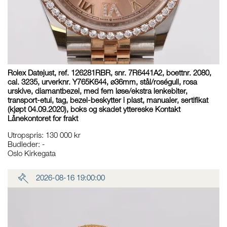
Rolex Datejust, ref. 126281RBR, snr. 7R6441A2, boettnr. 2080,
cal. 3235, urverknr. Y765K644, ø36mm, stål/roségull, rosa
urskive, diamantbezel, med fem løse/ekstra lenkebiter,
transport-etui, tag, bezel-beskytter i plast, manualer, sertifikat
(kjøpt 04.09.2020), boks og skadet yttereske Kontakt
Lånekontoret for frakt
Utropspris
:
130 000 kr
Budleder:
-
Oslo Kirkegata
2026-08-16 19:00:00