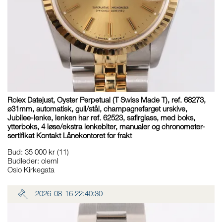
Rolex Datejust, Oyster Perpetual (T Swiss Made T), ref. 68273,
ø31mm, automatisk, gull/stål, champagnefarget urskive,
Jubilee-lenke, lenken har ref. 62523, safirglass, med boks,
ytterboks, 4 løse/ekstra lenkebiter, manualer og chronometer-
sertifikat Kontakt Lånekontoret for frakt
Bud
:
35 000 kr
(11)
Budleder:
oleml
Oslo Kirkegata
2026-08-16 22:40:30