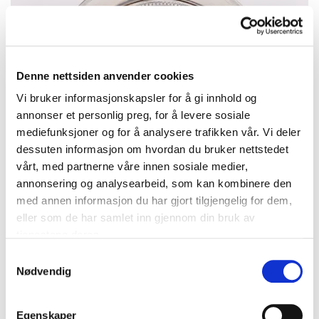
Denne nettsiden anvender cookies
Vi bruker informasjonskapsler for å gi innhold og
annonser et personlig preg, for å levere sosiale
mediefunksjoner og for å analysere trafikken vår. Vi deler
dessuten informasjon om hvordan du bruker nettstedet
vårt, med partnerne våre innen sosiale medier,
annonsering og analysearbeid, som kan kombinere den
med annen informasjon du har gjort tilgjengelig for dem,
eller som de har samlet inn gjennom din bruk av
tjenestene deres.
Anheng/Brosje med mynt, 2 kroner år 1913, 830S (mynten er
Samtykkevalg
800S), bruttovekt 24,3g Vekt: 0 g Kontakt Lånekontoret for frakt
Nødvendig
Bud
:
450 kr
(7)
Budleder:
trixyfur
Oslo Kirkegata
Egenskaper