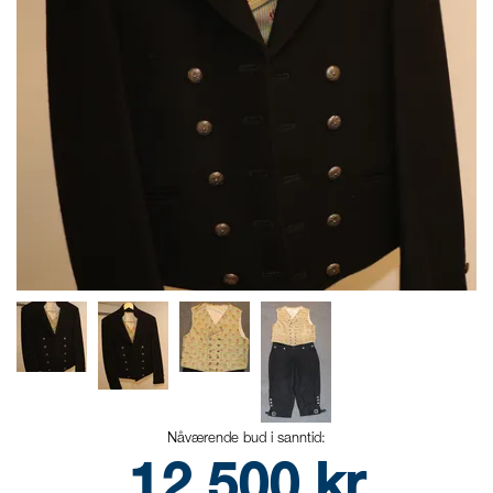
Nåværende bud i sanntid:
12 500
kr