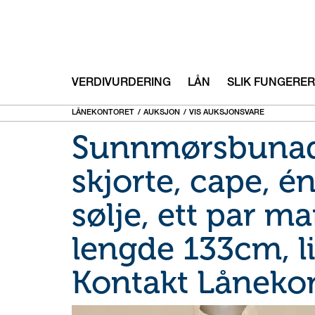
VERDIVURDERING
LÅN
SLIK FUNGERER
LÅNEKONTORET
AUKSJON
VIS AUKSJONSVARE
Sunnmørsbunad
skjorte, cape, én
sølje, ett par m
lengde 133cm, l
Kontakt Lånekont