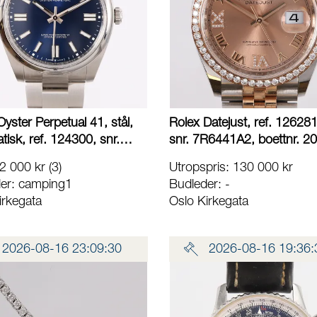
yster Perpetual 41, stål,
Rolex Datejust, ref. 1262
tisk, ref. 124300, snr.
snr. 7R6441A2, boettnr. 2
43, cal. 3230, boett
cal. 3235, urverknr. Y765K
2 000 kr
(3)
Utropspris
:
130 000 kr
urverk 649746KO,
ø36mm, stål/roségull, rosa
er:
camping1
Budleder:
-
 blå urskive, safirglass,
urskive, diamantbezel, me
irkegata
Oslo Kirkegata
ks, ytterboks, manualer,
løse/ekstra lenkebiter, tran
t løst/ekstra lenkeledd,
etui, tag, bezel-beskytter i p
rer og sertifikat (kjøpt
manualer, sertifikat (kjøpt
2026-08-16 23:09:30
2026-08-16 19:36:
2024) Kontakt
04.09.2020), boks og skad
toret for frakt
yttereske Kontakt Lånekont
for frakt