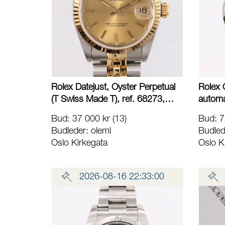
Rolex Datejust, Oyster Perpetual
Rolex O
(T Swiss Made T), ref. 68273,
automa
ø31mm, automatisk, gull/stål,
L08W64
Bud
:
37 000 kr
(13)
Bud
:
7
champagnefarget urskive,
2550, 
Budleder:
oleml
Budled
Jubilee-lenke, lenken har ref.
ø41mm,
Oslo Kirkegata
Oslo K
62523, safirglass, med boks,
med bo
ytterboks, 4 løse/ekstra lenkebiter,
tag, et
manualer og chronometer-
tollpapi
2026-08-16 22:33:00
sertifikat Kontakt Lånekontoret for
24.09.
frakt
Lånekon