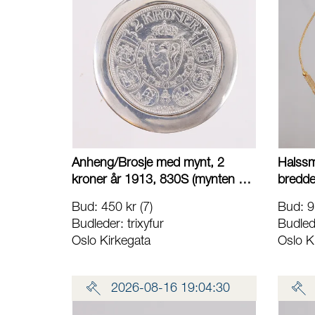
Anheng/Brosje med mynt, 2
Halssm
kroner år 1913, 830S (mynten er
bredde
800S), bruttovekt 24,3g Vekt: 0 g
g Kont
Bud
:
450 kr
(7)
Bud
:
9
Kontakt Lånekontoret for frakt
Budleder:
trixyfur
Budled
Oslo Kirkegata
Oslo K
2026-08-16 19:04:30