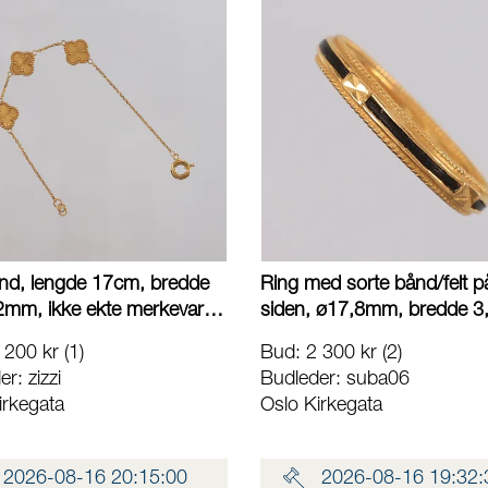
d, lengde 17cm, bredde
Ring med sorte bånd/felt p
2mm, ikke ekte merkevare,
siden, ø17,8mm, bredde 
 lås, 21K Vekt: 4,1 g
22K, bruttovekt 2,7g Konta
 200 kr
(1)
Bud
:
2 300 kr
(2)
t Lånekontoret for frakt
Lånekontoret for frakt
er:
zizzi
Budleder:
suba06
irkegata
Oslo Kirkegata
2026-08-16 20:15:00
2026-08-16 19:32: