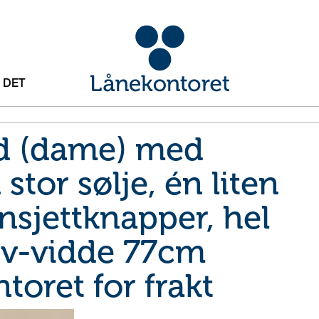
 DET
 (dame) med
 stor sølje, én liten
ansjettknapper, hel
iv-vidde 77cm
oret for frakt