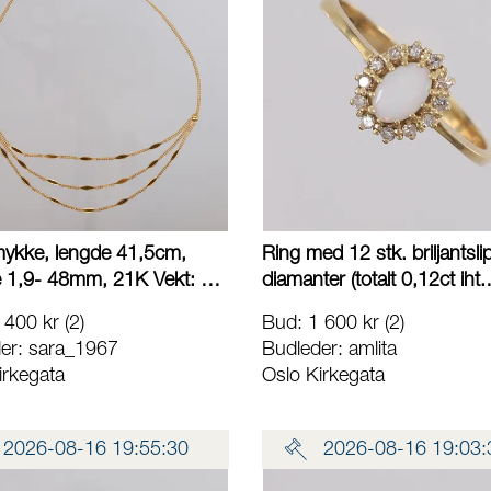
ykke, lengde 41,5cm,
Ring med 12 stk. briljantsli
 1,9- 48mm, 21K Vekt: 8,9
diamanter (totalt 0,12ct iht.
akt Lånekontoret for frakt
gravering) og én syntetisk o
 400 kr
(2)
Bud
:
1 600 kr
(2)
ø17,9mm, bredde 1- 9,3m
er:
sara_1967
Budleder:
amlita
14K, bruttovekt 2g Vekt: 0
irkegata
Oslo Kirkegata
Kontakt Lånekontoret for fr
2026-08-16 19:55:30
2026-08-16 19:03: