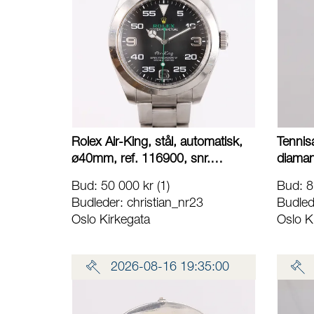
Rolex Air-King, stål, automatisk,
Tennis
ø40mm, ref. 116900, snr.
diamant
968935G8, boett 2380, cal.
sertifi
Bud
:
50 000 kr
(1)
Bud
:
8
3131, urverk 613231X5, sort
1,7g, h
Budleder:
christian_nr23
Budled
urskive, noe bruksslitasje, med
5,7g, d
Oslo Kirkegata
Oslo K
boks, manual, tag, sertifikat og
kvitte
kvittering (kjøpt Saastad Ur
Lånekon
28.08.2018) Kontakt
2026-08-16 19:35:00
Lånekontoret for frakt