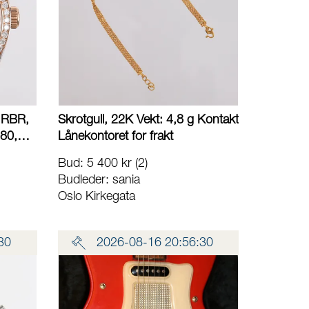
81RBR,
Skrotgull, 22K Vekt: 4,8 g Kontakt
080,
Lånekontoret for frakt
644,
Bud
:
5 400 kr
(2)
Budleder:
sania
d fem
Oslo Kirkegata
sport-
last,
30
2026-08-16 20:56:30
et
oret