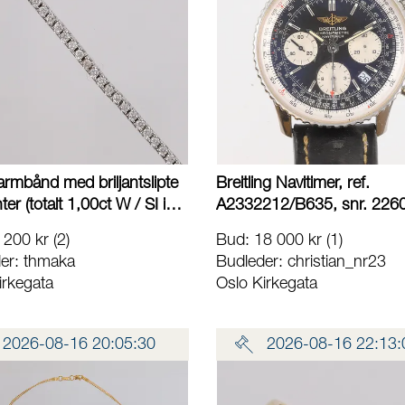
armbånd med briljantslipte
Breitling Navitimer, ref.
er (totalt 1,00ct W / SI iht.
A2332212/B635, snr. 226
kat), lengde 18cm, bredde
stål, automatisk, ø42mm, d
 200 kr
(2)
Bud
:
18 000 kr
(1)
vitt gull, 14K, bruttovekt
kronograf, slitasje på lær-r
er:
thmaka
Budleder:
christian_nr23
iamantsertifikat og
klokken trenger service,
irkegata
Oslo Kirkegata
ring medfølger Kontakt
kronografviseren er løs, m
toret for frakt
papirer, tag, chronometerser
boks (slitt), ytterboks (slitt),
2026-08-16 20:05:30
2026-08-16 22:13:
sertifikat (kjøpt New York,
07.07.2008) Kontakt
Lånekontoret for frakt