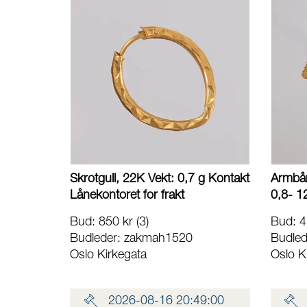
Skrotgull, 22K Vekt: 0,7 g Kontakt
Armbån
Lånekontoret for frakt
0,8- 1
bulk på
Bud
:
850 kr
(3)
Bud
:
4
Kontak
Budleder:
zakmah1520
Budled
Oslo Kirkegata
Oslo K
2026-08-16 20:49:00