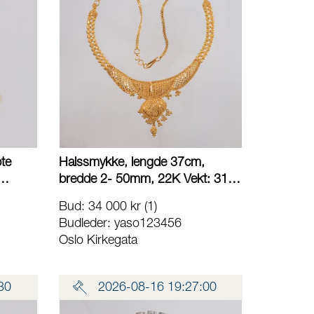
pte
Halssmykke, lengde 37cm,
bredde 2- 50mm, 22K Vekt: 31,6
pal,
g Kontakt Lånekontoret for frakt
Bud
:
34 000 kr
(1)
m,
Budleder:
yaso123456
 g
Oslo Kirkegata
akt
30
2026-08-16 19:27:00