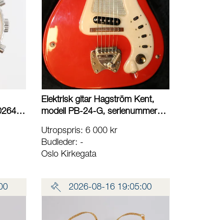
Elektrisk gitar Hagström Kent,
0264,
modell PB-24-G, serienummer
ato,
527606, rød akryl og vinyl, år
Utropspris
:
6 000 kr
em,
1962, made in Sweden,
Budleder:
-
kryssfinér, 22 bånd, 2 x Hagström
Oslo Kirkegata
ed
single-coil, originalt Hagström
tifikat,
Tremar vibratosystem, ca 2.9kg,
tverrgående alderssprekk/rynke i
00
2026-08-16 19:05:00
akryl og vinyl, med Peavey
hardcase Vekt: 0 g Kontakt
Lånekontoret for frakt