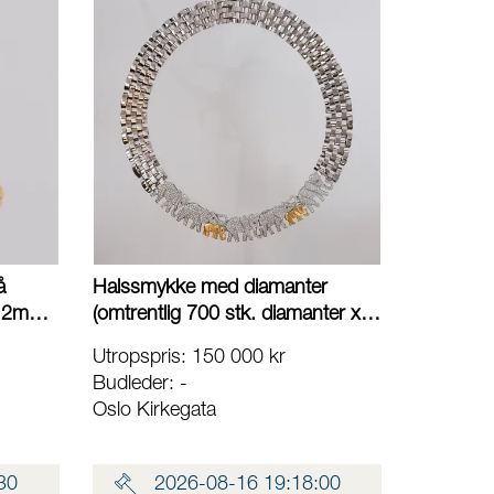
å
Halssmykke med diamanter
3,2mm,
(omtrentlig 700 stk. diamanter x
kt
ca. 0,01ct) og 7 fiolette safirer, to-
Utropspris
:
150 000 kr
farget, lengde ca. 28cm, bredde
Budleder:
-
18,8mm, 18K Vekt: 166,4 g
Oslo Kirkegata
Kontakt Lånekontoret for frakt
30
2026-08-16 19:18:00