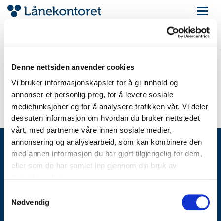
Navigas
Den søkte varen ble ikke
funnet
Denne nettsiden anvender cookies
Enten har du skrevet inn feil adresse, eller så har det aktuelle
objektet blitt fjernet fra auksjonen.
Vi bruker informasjonskapsler for å gi innhold og
annonser et personlig preg, for å levere sosiale
Nytt søk
mediefunksjoner og for å analysere trafikken vår. Vi deler
dessuten informasjon om hvordan du bruker nettstedet
vårt, med partnerne våre innen sosiale medier,
annonsering og analysearbeid, som kan kombinere den
med annen informasjon du har gjort tilgjengelig for dem,
eller som de har samlet inn gjennom din bruk av
VERDIVURDERING
tjenestene deres.
LÅN
Samtykkevalg
SELGE
Nødvendig
SLIK FUNGERER DET
AUKSJON