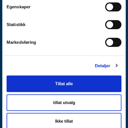
Egenskaper
NETTBUTIKK
OM OSS
SERIEN
Statistikk
VÅRE KONTORER
Markedsføring
Vi har taksert, belånt og solgt verdigjenstander i over 130 år.
Detaljer
Velkommen til Lånekontoret der du låner av deg selv og aldri
kan bli sittende i gjeldsfellen. Velkommen.
Tillat alle
tillat utvalg
VILKÅR
|
KONTAKT
Ikke tillat