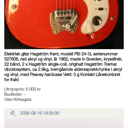
Elektrisk gitar Hagström Kent, modell PB-24-G, serienummer
527606, rød akryl og vinyl, år 1962, made in Sweden, kryssfinér,
22 bånd, 2 x Hagström single-coil, originalt Hagström Tremar
vibratosystem, ca 2.9kg, tverrgående alderssprekk/rynke i akryl
og vinyl, med Peavey hardcase Vekt: 0 g Kontakt Lånekontoret
for frakt
Utropspris
:
6 000 kr
Budleder:
-
Oslo Kirkegata
2026-08-16 19:35:00