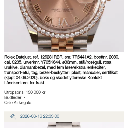
Rolex Datejust, ref. 126281RBR, snr. 7R6441A2, boettnr. 2080,
cal. 3235, urverknr. Y765K644, ø36mm, stål/roségull, rosa
urskive, diamantbezel, med fem løse/ekstra lenkebiter,
transport-etui, tag, bezel-beskytter i plast, manualer, sertifikat
(kjøpt 04.09.2020), boks og skadet yttereske Kontakt
Lånekontoret for frakt
Utropspris
:
130 000 kr
Budleder:
-
Oslo Kirkegata
2026-08-16 22:33:00