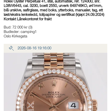
Rolex Oyster Perpetual 41, stål, automatisk, ref. 124300, snr.
L08W6443, cal. 3230, boett 2550, urverk 649746KO, ø41mm,
blå urskive, safirglass, med boks, ytterboks, manualer, tag, ett
løst/ekstra lenkeledd, tollpapirer og sertifikat (kjøpt 24.09.2024)
Kontakt Lånekontoret for frakt
Bud
:
72 000 kr
(3)
Budleder:
camping1
Oslo Kirkegata
2026-08-16 19:16:00