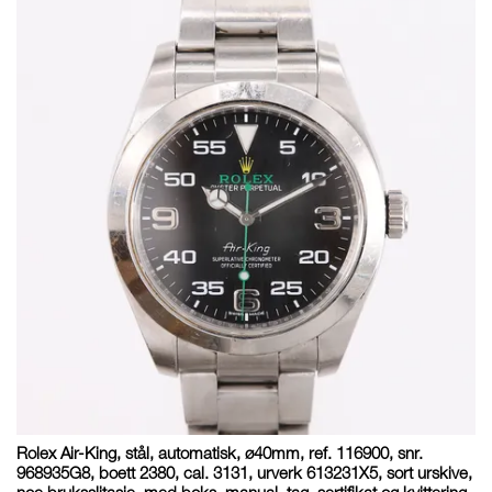
Rolex Air-King, stål, automatisk, ø40mm, ref. 116900, snr.
968935G8, boett 2380, cal. 3131, urverk 613231X5, sort urskive,