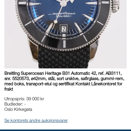
Breitling Superocean Heritage B31 Automatic 42, ref. AB3111,
snr. 5520573, ø42mm, stål, sort urskive, safirglass, gummi-rem,
med boks, transport-etui og sertifikat Kontakt Lånekontoret for
frakt
Utropspris
:
39 000 kr
Budleder:
-
Oslo Kirkegata
Se kontorets andre auksjonsvarer