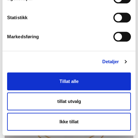
Bud
:
450 kr
(7)
Budleder:
trixyfur
Oslo Kirkegata
Statistikk
2026-08-16 20:05:30
Markedsføring
Detaljer
Tillat alle
tillat utvalg
Ikke tillat