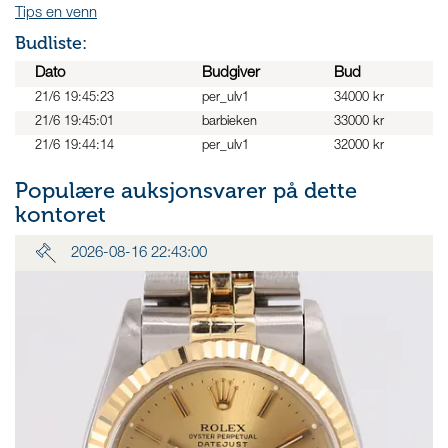
Tips en venn
Budliste:
Dato
Budgiver
Bud
21/6 19:45:23
per_ulv1
34000 kr
21/6 19:45:01
barbieken
33000 kr
21/6 19:44:14
per_ulv1
32000 kr
Populære auksjonsvarer på dette
kontoret
2026-08-16 22:43:00