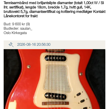
Tennisarmbånd med briljantslipte diamanter (totalt 1,00ct W / SI
iht. sertifikat), lengde 18cm, bredde 1,7g, hvitt gull, 14K,
bruttovekt 5,7g, diamantsertifikat og kvittering medfølger Kontakt
Lånekontoret for frakt
Bud
:
9 600 kr
(9)
Budleder:
saulan_
Oslo Kirkegata
2026-08-16 20:56:30