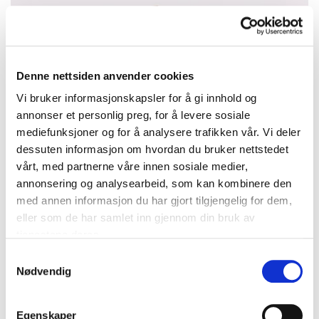
Denne nettsiden anvender cookies
Vi bruker informasjonskapsler for å gi innhold og
annonser et personlig preg, for å levere sosiale
mediefunksjoner og for å analysere trafikken vår. Vi deler
dessuten informasjon om hvordan du bruker nettstedet
vårt, med partnerne våre innen sosiale medier,
annonsering og analysearbeid, som kan kombinere den
med annen informasjon du har gjort tilgjengelig for dem,
eller som de har samlet inn gjennom din bruk av
tjenestene deres.
Samtykkevalg
Nødvendig
Anheng/Brosje med mynt, 2 kroner år 1913, 830S (mynten er
800S), bruttovekt 24,3g Vekt: 0 g Kontakt Lånekontoret for frakt
Egenskaper