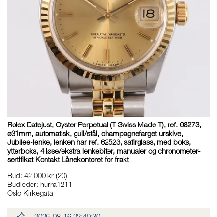
Rolex Datejust, Oyster Perpetual (T Swiss Made T), ref. 68273,
ø31mm, automatisk, gull/stål, champagnefarget urskive,
Jubilee-lenke, lenken har ref. 62523, safirglass, med boks,
ytterboks, 4 løse/ekstra lenkebiter, manualer og chronometer-
sertifikat Kontakt Lånekontoret for frakt
Bud
:
42 000 kr
(20)
Budleder:
hurra1211
Oslo Kirkegata