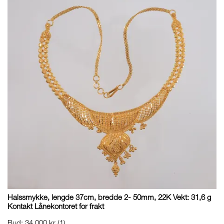
Halssmykke, lengde 37cm, bredde 2- 50mm, 22K Vekt: 31,6 g
Kontakt Lånekontoret for frakt
Bud
:
34 000 kr
(1)