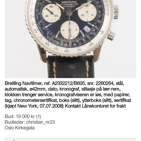
Breitling Navitimer, ref. A2332212/B635, snr. 2260264, stål,
automatisk, ø42mm, dato, kronograf, slitasje på lær-rem,
klokken trenger service, kronografviseren er løs, med papirer,
tag, chronometersertifikat, boks (slitt), ytterboks (slitt), sertifikat
(kjøpt New York, 07.07.2008) Kontakt Lånekontoret for frakt
Bud
:
18 000 kr
(1)
Budleder:
christian_nr23
Oslo Kirkegata