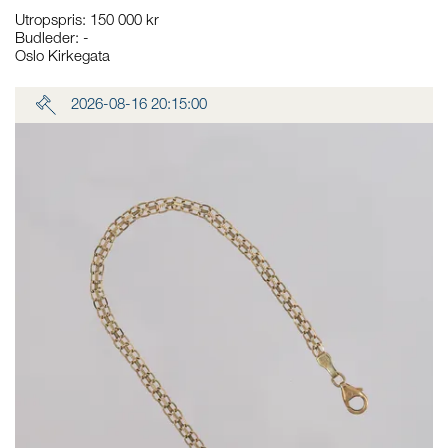
Utropspris
:
150 000 kr
Budleder:
-
Oslo Kirkegata
2026-08-16 20:15:00