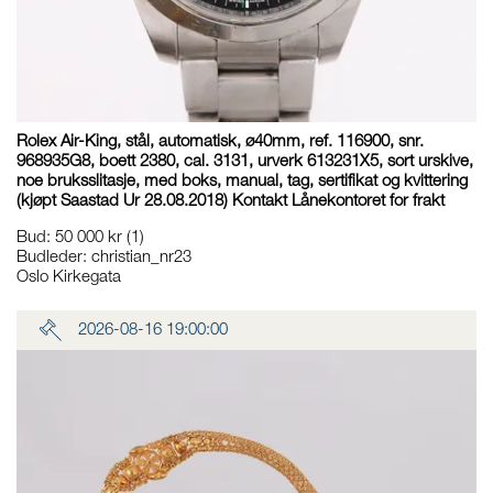
Rolex Air-King, stål, automatisk, ø40mm, ref. 116900, snr.
968935G8, boett 2380, cal. 3131, urverk 613231X5, sort urskive,
noe bruksslitasje, med boks, manual, tag, sertifikat og kvittering
(kjøpt Saastad Ur 28.08.2018) Kontakt Lånekontoret for frakt
Bud
:
50 000 kr
(1)
Budleder:
christian_nr23
Oslo Kirkegata
2026-08-16 19:00:00