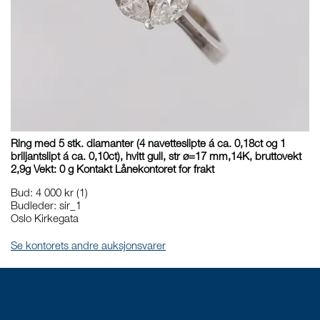
Ring med 5 stk. diamanter (4 navetteslipte á ca. 0,18ct og 1
briljantslipt á ca. 0,10ct), hvitt gull, str ø=17 mm,14K, bruttovekt
2,9g Vekt: 0 g Kontakt Lånekontoret for frakt
Bud
:
4 000 kr
(1)
Budleder:
sir_1
Oslo Kirkegata
Se kontorets andre auksjonsvarer