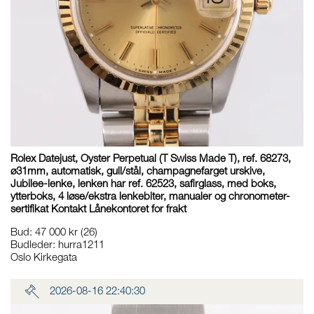
Rolex Datejust, Oyster Perpetual (T Swiss Made T), ref. 68273,
ø31mm, automatisk, gull/stål, champagnefarget urskive,
Jubilee-lenke, lenken har ref. 62523, safirglass, med boks,
ytterboks, 4 løse/ekstra lenkebiter, manualer og chronometer-
sertifikat Kontakt Lånekontoret for frakt
Bud
:
47 000 kr
(26)
Budleder:
hurra1211
Oslo Kirkegata
2026-08-16 22:40:30