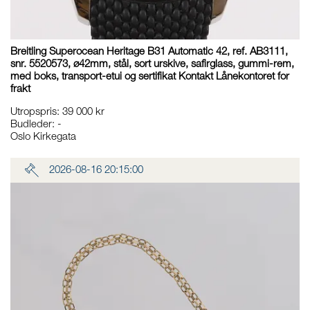
Breitling Superocean Heritage B31 Automatic 42, ref. AB3111,
snr. 5520573, ø42mm, stål, sort urskive, safirglass, gummi-rem,
med boks, transport-etui og sertifikat Kontakt Lånekontoret for
frakt
Utropspris
:
39 000 kr
Budleder:
-
Oslo Kirkegata
2026-08-16 20:15:00