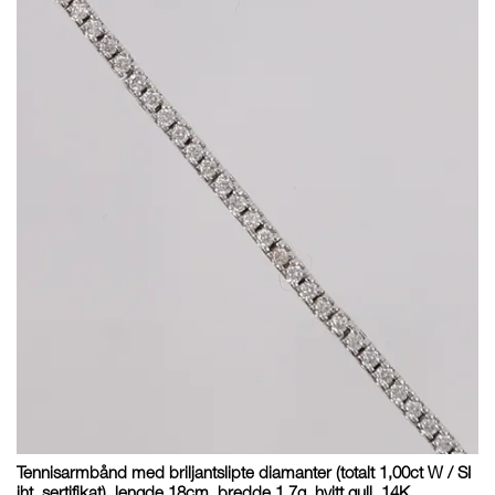
Tennisarmbånd med briljantslipte diamanter (totalt 1,00ct W / SI
iht. sertifikat), lengde 18cm, bredde 1,7g, hvitt gull, 14K,