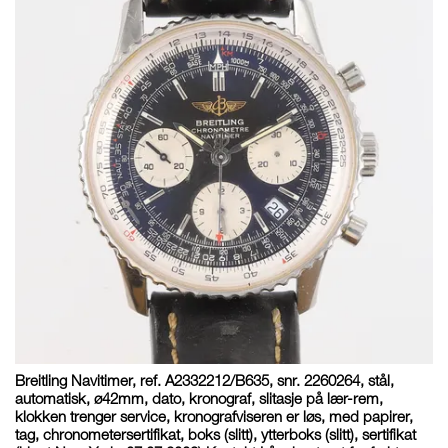
Breitling Navitimer, ref. A2332212/B635, snr. 2260264, stål,
automatisk, ø42mm, dato, kronograf, slitasje på lær-rem,
klokken trenger service, kronografviseren er løs, med papirer,
tag, chronometersertifikat, boks (slitt), ytterboks (slitt), sertifikat