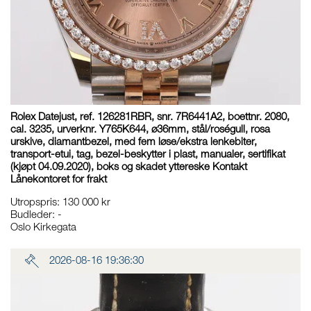
Rolex Datejust, ref. 126281RBR, snr. 7R6441A2, boettnr. 2080,
cal. 3235, urverknr. Y765K644, ø36mm, stål/roségull, rosa
urskive, diamantbezel, med fem løse/ekstra lenkebiter,
transport-etui, tag, bezel-beskytter i plast, manualer, sertifikat
(kjøpt 04.09.2020), boks og skadet yttereske Kontakt
Lånekontoret for frakt
Utropspris
:
130 000 kr
Budleder:
-
Oslo Kirkegata
2026-08-16 19:36:30