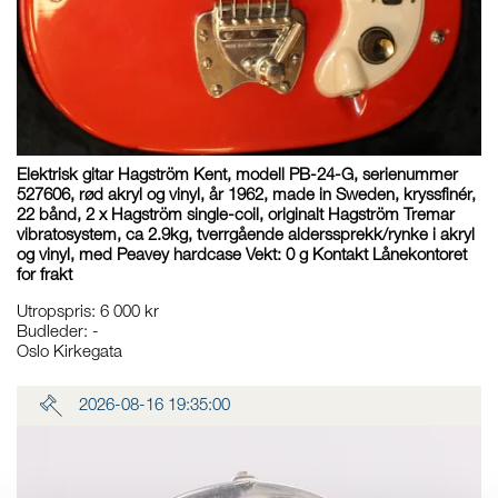
Elektrisk gitar Hagström Kent, modell PB-24-G, serienummer
527606, rød akryl og vinyl, år 1962, made in Sweden, kryssfinér,
22 bånd, 2 x Hagström single-coil, originalt Hagström Tremar
vibratosystem, ca 2.9kg, tverrgående alderssprekk/rynke i akryl
og vinyl, med Peavey hardcase Vekt: 0 g Kontakt Lånekontoret
for frakt
Utropspris
:
6 000 kr
Budleder:
-
Oslo Kirkegata
2026-08-16 19:35:00