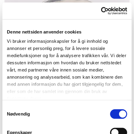
Denne nettsiden anvender cookies
Vi bruker informasjonskapsler for å gi innhold og
annonser et personlig preg, for å levere sosiale
mediefunksjoner og for å analysere trafikken vår. Vi deler
dessuten informasjon om hvordan du bruker nettstedet
vårt, med partnerne våre innen sosiale medier,
annonsering og analysearbeid, som kan kombinere den
med annen informasjon du har gjort tilgjengelig for dem,
eller som de har samlet inn gjennom din bruk av
tjenestene deres.
Samtykkevalg
Anheng/Brosje med mynt, 2 kroner år 1913, 830S (mynten er
Nødvendig
800S), bruttovekt 24,3g Vekt: 0 g Kontakt Lånekontoret for frakt
Bud
:
450 kr
(7)
Budleder:
trixyfur
Egenskaper