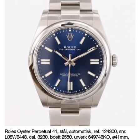
Rolex Oyster Perpetual 41, stål, automatisk, ref. 124300, snr.
L08W6443, cal. 3230, boett 2550, urverk 649746KO, ø41mm,