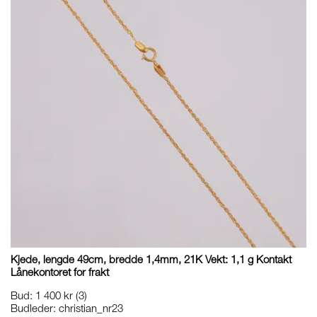
Kjede, lengde 49cm, bredde 1,4mm, 21K Vekt: 1,1 g Kontakt
Lånekontoret for frakt
Bud
:
1 400 kr
(3)
Budleder:
christian_nr23