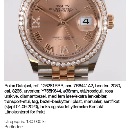
Rolex Datejust, ref. 126281RBR, snr. 7R6441A2, boettnr. 2080,
cal. 3235, urverknr. Y765K644, ø36mm, stål/roségull, rosa
urskive, diamantbezel, med fem løse/ekstra lenkebiter,
transport-etui, tag, bezel-beskytter i plast, manualer, sertifikat
(kjøpt 04.09.2020), boks og skadet yttereske Kontakt
Lånekontoret for frakt
Utropspris
:
130 000 kr
Budleder:
-