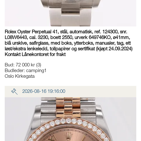
Rolex Oyster Perpetual 41, stål, automatisk, ref. 124300, snr.
L08W6443, cal. 3230, boett 2550, urverk 649746KO, ø41mm,
blå urskive, safirglass, med boks, ytterboks, manualer, tag, ett
løst/ekstra lenkeledd, tollpapirer og sertifikat (kjøpt 24.09.2024)
Kontakt Lånekontoret for frakt
Bud
:
72 000 kr
(3)
Budleder:
camping1
Oslo Kirkegata
2026-08-16 19:16:00