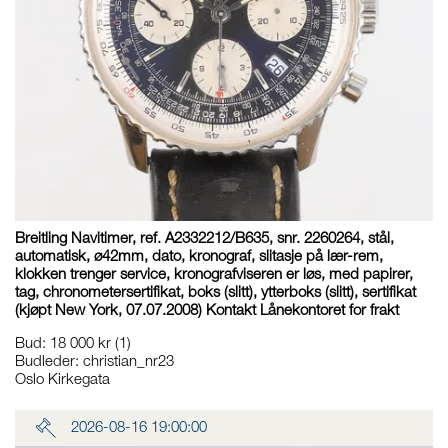
Breitling Navitimer, ref. A2332212/B635, snr. 2260264, stål,
automatisk, ø42mm, dato, kronograf, slitasje på lær-rem,
klokken trenger service, kronografviseren er løs, med papirer,
tag, chronometersertifikat, boks (slitt), ytterboks (slitt), sertifikat
(kjøpt New York, 07.07.2008) Kontakt Lånekontoret for frakt
Bud
:
18 000 kr
(1)
Budleder:
christian_nr23
Oslo Kirkegata
2026-08-16 19:00:00