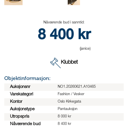
Nåværende bud i sanntid:
8 400
kr
(janice)
Klubbet
Objektinformasjon:
Auksjonsnr
NO1.20260621.A10465
Varekategori
Fashion / Vesker
Kontor
Oslo Kirkegata
Auksjonstype
Pantauksjon
Utropspris
8 000 kr
Nåværende bud
8 400 kr