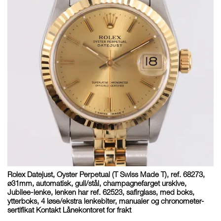
Rolex Datejust, Oyster Perpetual (T Swiss Made T), ref. 68273,
ø31mm, automatisk, gull/stål, champagnefarget urskive,
Jubilee-lenke, lenken har ref. 62523, safirglass, med boks,
ytterboks, 4 løse/ekstra lenkebiter, manualer og chronometer-
sertifikat Kontakt Lånekontoret for frakt