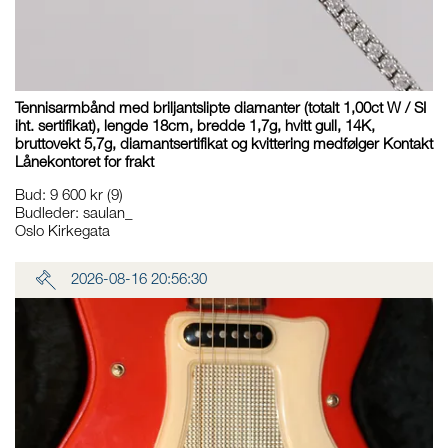
Tennisarmbånd med briljantslipte diamanter (totalt 1,00ct W / SI
iht. sertifikat), lengde 18cm, bredde 1,7g, hvitt gull, 14K,
bruttovekt 5,7g, diamantsertifikat og kvittering medfølger Kontakt
Lånekontoret for frakt
Bud
:
9 600 kr
(9)
Budleder:
saulan_
Oslo Kirkegata
2026-08-16 20:56:30