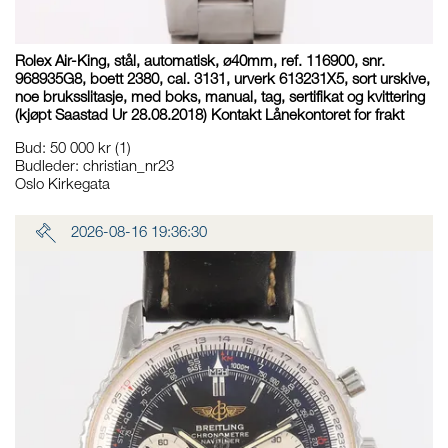
Rolex Air-King, stål, automatisk, ø40mm, ref. 116900, snr.
968935G8, boett 2380, cal. 3131, urverk 613231X5, sort urskive,
noe bruksslitasje, med boks, manual, tag, sertifikat og kvittering
(kjøpt Saastad Ur 28.08.2018) Kontakt Lånekontoret for frakt
Bud
:
50 000 kr
(1)
Budleder:
christian_nr23
Oslo Kirkegata
2026-08-16 19:36:30