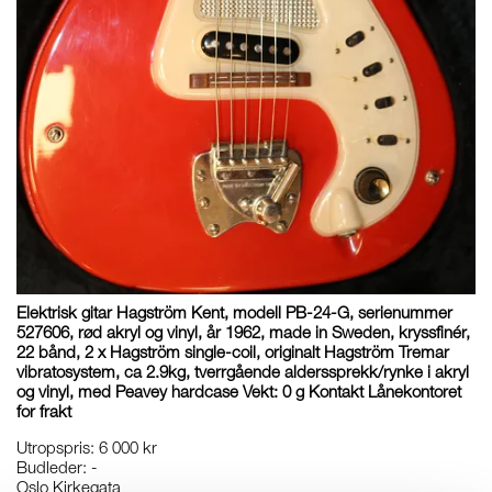
Elektrisk gitar Hagström Kent, modell PB-24-G, serienummer
527606, rød akryl og vinyl, år 1962, made in Sweden, kryssfinér,
22 bånd, 2 x Hagström single-coil, originalt Hagström Tremar
vibratosystem, ca 2.9kg, tverrgående alderssprekk/rynke i akryl
og vinyl, med Peavey hardcase Vekt: 0 g Kontakt Lånekontoret
for frakt
Utropspris
:
6 000 kr
Budleder:
-
Oslo Kirkegata