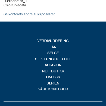
Budleder:
sir_1
Oslo Kirkegata
Se kontorets andre auksjonsvarer
VERDIVURDERING
LÅN
SELGE
SLIK FUNGERER DET
AUKSJON
NETTBUTIKK
OM OSS
SERIEN
VÅRE KONTORER