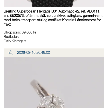
Breitling Superocean Heritage B31 Automatic 42, ref. AB3111,
snr. 5520573, ø42mm, stål, sort urskive, safirglass, gummi-rem,
med boks, transport-etui og sertifikat Kontakt Lånekontoret for
frakt
Utropspris
:
39 000 kr
Budleder:
-
Oslo Kirkegata
2026-08-16 20:49:00