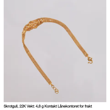
Skrotgull, 22K Vekt: 4,8 g Kontakt Lånekontoret for frakt