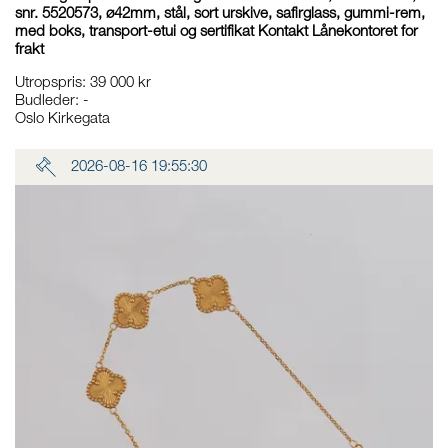
snr. 5520573, ø42mm, stål, sort urskive, safirglass, gummi-rem,
med boks, transport-etui og sertifikat Kontakt Lånekontoret for
frakt
Utropspris
:
39 000 kr
Budleder:
-
Oslo Kirkegata
2026-08-16 19:55:30