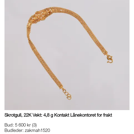
Skrotgull, 22K Vekt: 4,8 g Kontakt Lånekontoret for frakt
Bud
:
5 600 kr
(3)
Budleder:
zakmah1520