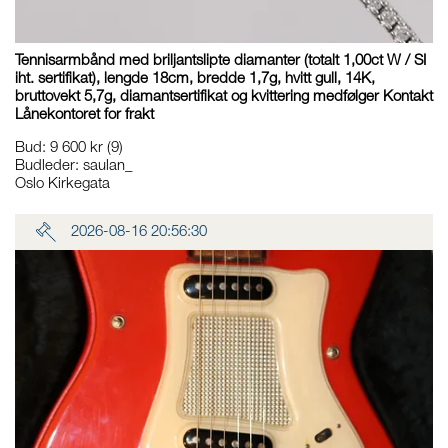
Tennisarmbånd med briljantslipte diamanter (totalt 1,00ct W / SI
iht. sertifikat), lengde 18cm, bredde 1,7g, hvitt gull, 14K,
bruttovekt 5,7g, diamantsertifikat og kvittering medfølger Kontakt
Lånekontoret for frakt
Bud
:
9 600 kr
(9)
Budleder:
saulan_
Oslo Kirkegata
2026-08-16 20:56:30