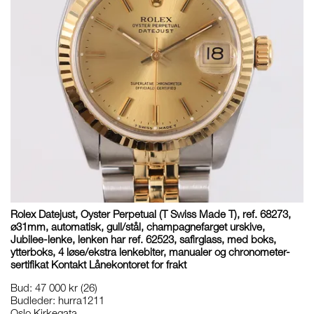
Rolex Datejust, Oyster Perpetual (T Swiss Made T), ref. 68273,
ø31mm, automatisk, gull/stål, champagnefarget urskive,
Jubilee-lenke, lenken har ref. 62523, safirglass, med boks,
ytterboks, 4 løse/ekstra lenkebiter, manualer og chronometer-
sertifikat Kontakt Lånekontoret for frakt
Bud
:
47 000 kr
(26)
Budleder:
hurra1211