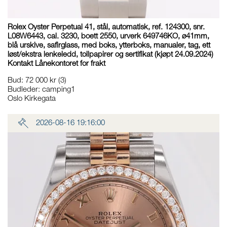
Rolex Oyster Perpetual 41, stål, automatisk, ref. 124300, snr.
L08W6443, cal. 3230, boett 2550, urverk 649746KO, ø41mm,
blå urskive, safirglass, med boks, ytterboks, manualer, tag, ett
løst/ekstra lenkeledd, tollpapirer og sertifikat (kjøpt 24.09.2024)
Kontakt Lånekontoret for frakt
Bud
:
72 000 kr
(3)
Budleder:
camping1
Oslo Kirkegata
2026-08-16 19:16:00