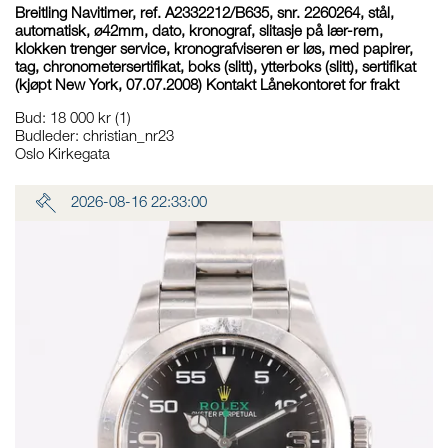
Breitling Navitimer, ref. A2332212/B635, snr. 2260264, stål,
automatisk, ø42mm, dato, kronograf, slitasje på lær-rem,
klokken trenger service, kronografviseren er løs, med papirer,
tag, chronometersertifikat, boks (slitt), ytterboks (slitt), sertifikat
(kjøpt New York, 07.07.2008) Kontakt Lånekontoret for frakt
Bud
:
18 000 kr
(1)
Budleder:
christian_nr23
Oslo Kirkegata
2026-08-16 22:33:00