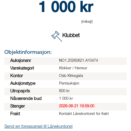
1 000
kr
(mikejr)
Klubbet
Objektinformasjon:
Auksjonsnr
NO1.20260621.A10474
Varekategori
Klokker / Herreur
Kontor
Oslo Kirkegata
Auksjonstype
Pantauksjon
Utropspris
800 kr
Nåværende bud
1 000 kr
Stenger
2026-06-21 19:59:00
Frakt
Kontakt Lånekontoret for frakt
Send en forespørsel til Lånekontoret