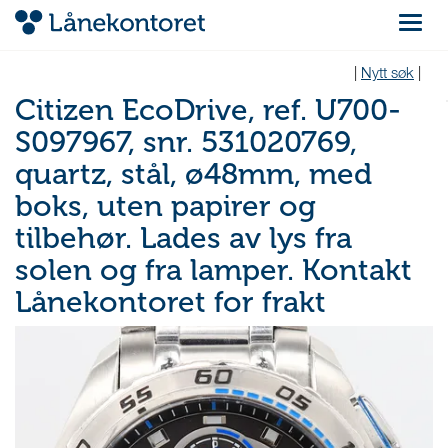
Navigas
|
Nytt søk
|
Citizen EcoDrive, ref. U700-
S097967, snr. 531020769,
quartz, stål, ø48mm, med
boks, uten papirer og
tilbehør. Lades av lys fra
solen og fra lamper. Kontakt
Lånekontoret for frakt