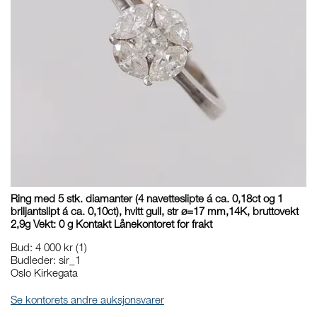
Ring med 5 stk. diamanter (4 navetteslipte á ca. 0,18ct og 1
briljantslipt á ca. 0,10ct), hvitt gull, str ø=17 mm,14K, bruttovekt
2,9g Vekt: 0 g Kontakt Lånekontoret for frakt
Bud
:
4 000 kr
(1)
Budleder:
sir_1
Oslo Kirkegata
Se kontorets andre auksjonsvarer