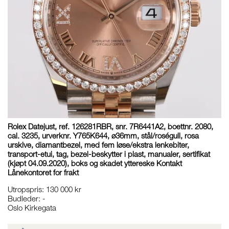
Rolex Datejust, ref. 126281RBR, snr. 7R6441A2, boettnr. 2080,
cal. 3235, urverknr. Y765K644, ø36mm, stål/roségull, rosa
urskive, diamantbezel, med fem løse/ekstra lenkebiter,
transport-etui, tag, bezel-beskytter i plast, manualer, sertifikat
(kjøpt 04.09.2020), boks og skadet yttereske Kontakt
Lånekontoret for frakt
Utropspris
:
130 000 kr
Budleder:
-
Oslo Kirkegata