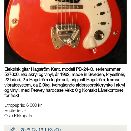
Elektrisk gitar Hagström Kent, modell PB-24-G, serienummer
527606, rød akryl og vinyl, år 1962, made in Sweden, kryssfinér,
22 bånd, 2 x Hagström single-coil, originalt Hagström Tremar
vibratosystem, ca 2.9kg, tverrgående alderssprekk/rynke i akryl
og vinyl, med Peavey hardcase Vekt: 0 g Kontakt Lånekontoret
for frakt
Utropspris
:
6 000 kr
Budleder:
-
Oslo Kirkegata
2026-08-16 19:35:00