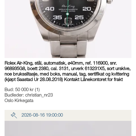
Rolex Air-King, stål, automatisk, ø40mm, ref. 116900, snr.
968935G8, boett 2380, cal. 3131, urverk 613231X5, sort urskive,
noe bruksslitasje, med boks, manual, tag, sertifikat og kvittering
(kjøpt Saastad Ur 28.08.2018) Kontakt Lånekontoret for frakt
Bud
:
50 000 kr
(1)
Budleder:
christian_nr23
Oslo Kirkegata
2026-08-16 19:00:00