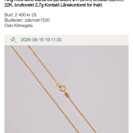
Ring med sorte bånd/felt på siden, ø17,8mm, bredde 3,2mm,
22K, bruttovekt 2,7g Kontakt Lånekontoret for frakt
Bud
:
2 400 kr
(3)
Budleder:
zakmah1520
Oslo Kirkegata
2026-08-16 19:11:30