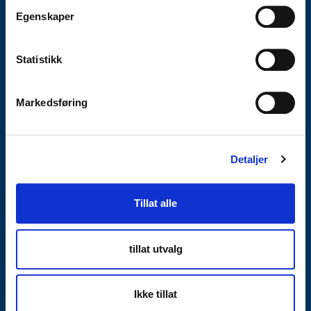
Egenskaper
NETTBUTIKK
OM OSS
SERIEN
Statistikk
VÅRE KONTORER
Markedsføring
Vi har taksert, belånt og solgt verdigjenstander i over 130 år.
Detaljer
Velkommen til Lånekontoret der du låner av deg selv og aldri
kan bli sittende i gjeldsfellen. Velkommen.
Tillat alle
tillat utvalg
VILKÅR
|
KONTAKT
Ikke tillat