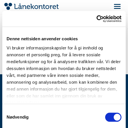
Navigas
Den søkte varen ble ikke
funnet
Denne nettsiden anvender cookies
Enten har du skrevet inn feil adresse, eller så har det aktuelle
objektet blitt fjernet fra auksjonen.
Vi bruker informasjonskapsler for å gi innhold og
annonser et personlig preg, for å levere sosiale
Nytt søk
mediefunksjoner og for å analysere trafikken vår. Vi deler
dessuten informasjon om hvordan du bruker nettstedet
vårt, med partnerne våre innen sosiale medier,
annonsering og analysearbeid, som kan kombinere den
med annen informasjon du har gjort tilgjengelig for dem,
eller som de har samlet inn gjennom din bruk av
VERDIVURDERING
tjenestene deres.
LÅN
Samtykkevalg
SELGE
Nødvendig
SLIK FUNGERER DET
AUKSJON