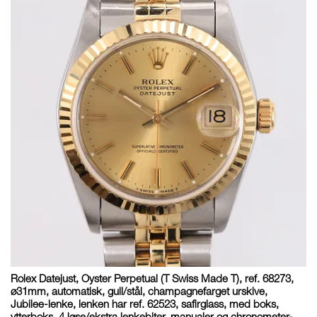
Rolex Datejust, Oyster Perpetual (T Swiss Made T), ref. 68273,
ø31mm, automatisk, gull/stål, champagnefarget urskive,
Jubilee-lenke, lenken har ref. 62523, safirglass, med boks,