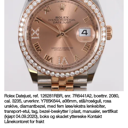
Rolex Datejust, ref. 126281RBR, snr. 7R6441A2, boettnr. 2080,
cal. 3235, urverknr. Y765K644, ø36mm, stål/roségull, rosa
urskive, diamantbezel, med fem løse/ekstra lenkebiter,
transport-etui, tag, bezel-beskytter i plast, manualer, sertifikat
(kjøpt 04.09.2020), boks og skadet yttereske Kontakt
Lånekontoret for frakt