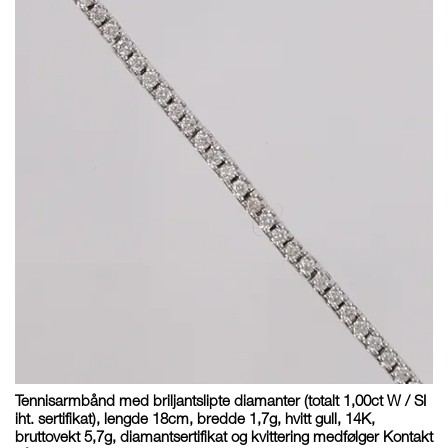
Tennisarmbånd med briljantslipte diamanter (totalt 1,00ct W / SI
iht. sertifikat), lengde 18cm, bredde 1,7g, hvitt gull, 14K,
bruttovekt 5,7g, diamantsertifikat og kvittering medfølger Kontakt