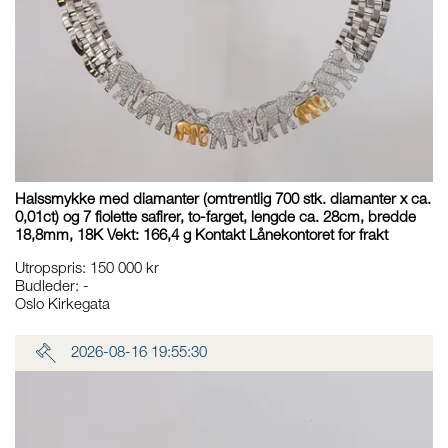
Halssmykke med diamanter (omtrentlig 700 stk. diamanter x ca.
0,01ct) og 7 fiolette safirer, to-farget, lengde ca. 28cm, bredde
18,8mm, 18K Vekt: 166,4 g Kontakt Lånekontoret for frakt
Utropspris
:
150 000 kr
Budleder:
-
Oslo Kirkegata
2026-08-16 19:55:30