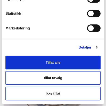
Utropspris
:
6 000 kr
Budleder:
-
Oslo Kirkegata
Statistikk
2026-08-16 19:35:00
Markedsføring
Detaljer
Tillat alle
tillat utvalg
Ikke tillat