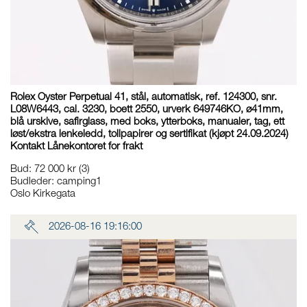
Rolex Oyster Perpetual 41, stål, automatisk, ref. 124300, snr.
L08W6443, cal. 3230, boett 2550, urverk 649746KO, ø41mm,
blå urskive, safirglass, med boks, ytterboks, manualer, tag, ett
løst/ekstra lenkeledd, tollpapirer og sertifikat (kjøpt 24.09.2024)
Kontakt Lånekontoret for frakt
Bud
:
72 000 kr
(3)
Budleder:
camping1
Oslo Kirkegata
2026-08-16 19:16:00