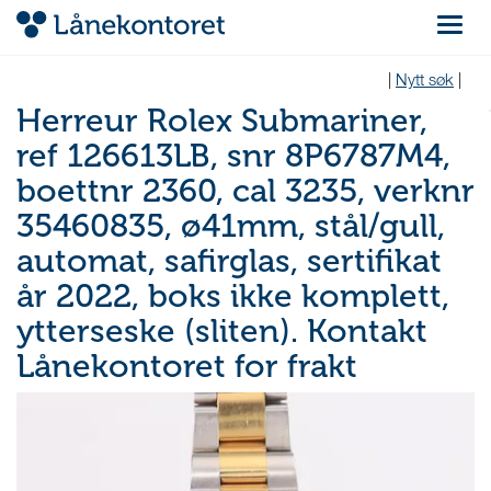
Navigas
|
Nytt søk
|
Herreur Rolex Submariner,
ref 126613LB, snr 8P6787M4,
boettnr 2360, cal 3235, verknr
35460835, ø41mm, stål/gull,
automat, safirglas, sertifikat
år 2022, boks ikke komplett,
ytterseske (sliten). Kontakt
Lånekontoret for frakt