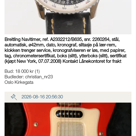
Breitling Navitimer, ref. A2332212/B635, snr. 2260264, stål,
automatisk, ø42mm, dato, kronograf, slitasje på lær-rem,
klokken trenger service, kronografviseren er løs, med papirer,
tag, chronometersertifikat, boks (slitt), ytterboks (slitt), sertifikat
(kjøpt New York, 07.07.2008) Kontakt Lånekontoret for frakt
Bud
:
18 000 kr
(1)
Budleder:
christian_nr23
Oslo Kirkegata
2026-08-16 20:56:30