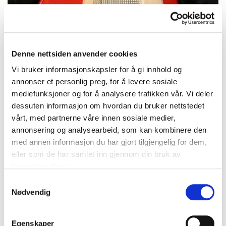
Denne nettsiden anvender cookies
Vi bruker informasjonskapsler for å gi innhold og
annonser et personlig preg, for å levere sosiale
mediefunksjoner og for å analysere trafikken vår. Vi deler
dessuten informasjon om hvordan du bruker nettstedet
vårt, med partnerne våre innen sosiale medier,
annonsering og analysearbeid, som kan kombinere den
med annen informasjon du har gjort tilgjengelig for dem,
eller som de har samlet inn gjennom din bruk av
Elektrisk gitar Hagström Kent, modell PB-24-G, serienummer
tjenestene deres.
527606, rød akryl og vinyl, år 1962, made in Sweden, kryssfinér,
Samtykkevalg
22 bånd, 2 x Hagström single-coil, originalt Hagström Tremar
Nødvendig
vibratosystem, ca 2.9kg, tverrgående alderssprekk/rynke i akryl
og vinyl, med Peavey hardcase Vekt: 0 g Kontakt Lånekontoret
for frakt
Egenskaper