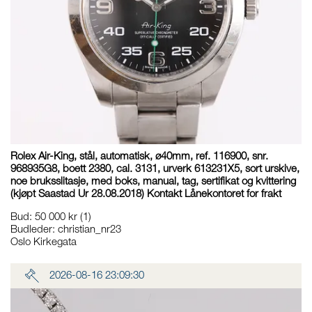
Rolex Air-King, stål, automatisk, ø40mm, ref. 116900, snr.
968935G8, boett 2380, cal. 3131, urverk 613231X5, sort urskive,
noe bruksslitasje, med boks, manual, tag, sertifikat og kvittering
(kjøpt Saastad Ur 28.08.2018) Kontakt Lånekontoret for frakt
Bud
:
50 000 kr
(1)
Budleder:
christian_nr23
Oslo Kirkegata
2026-08-16 23:09:30