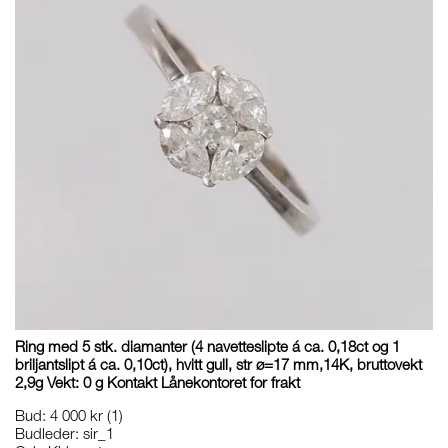
Ring med 5 stk. diamanter (4 navetteslipte á ca. 0,18ct og 1
briljantslipt á ca. 0,10ct), hvitt gull, str ø=17 mm,14K, bruttovekt
2,9g Vekt: 0 g Kontakt Lånekontoret for frakt
Bud
:
4 000 kr
(1)
Budleder:
sir_1