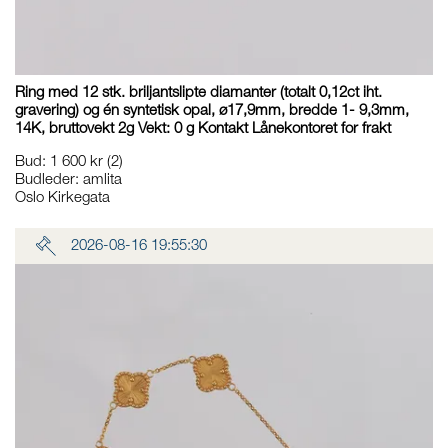
Ring med 12 stk. briljantslipte diamanter (totalt 0,12ct iht.
gravering) og én syntetisk opal, ø17,9mm, bredde 1- 9,3mm,
14K, bruttovekt 2g Vekt: 0 g Kontakt Lånekontoret for frakt
Bud
:
1 600 kr
(2)
Budleder:
amlita
Oslo Kirkegata
2026-08-16 19:55:30