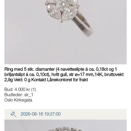
Ring med 5 stk. diamanter (4 navetteslipte á ca. 0,18ct og 1
briljantslipt á ca. 0,10ct), hvitt gull, str ø=17 mm,14K, bruttovekt
2,9g Vekt: 0 g Kontakt Lånekontoret for frakt
Bud
:
4 000 kr
(1)
Budleder:
sir_1
Oslo Kirkegata
2026-08-16 19:27:00