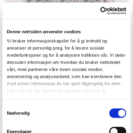
Denne nettsiden anvender cookies
Vi bruker informasjonskapsler for å gi innhold og
annonser et personlig preg, for å levere sosiale
mediefunksjoner og for å analysere trafikken vår. Vi deler
dessuten informasjon om hvordan du bruker nettstedet
vårt, med partnerne våre innen sosiale medier,
annonsering og analysearbeid, som kan kombinere den
Anheng/Brosje med mynt, 2 kroner år 1913, 830S (mynten er
800S), bruttovekt 24,3g Vekt: 0 g Kontakt Lånekontoret for frakt
med annen informasjon du har gjort tilgjengelig for dem,
eller som de har samlet inn gjennom din bruk av
Bud
:
450 kr
(7)
Budleder:
trixyfur
tjenestene deres.
Oslo Kirkegata
Samtykkevalg
Nødvendig
2026-08-16 20:05:30
Egenskaper