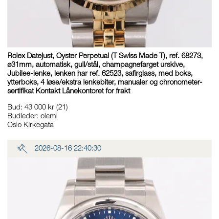
Rolex Datejust, Oyster Perpetual (T Swiss Made T), ref. 68273,
ø31mm, automatisk, gull/stål, champagnefarget urskive,
Jubilee-lenke, lenken har ref. 62523, safirglass, med boks,
ytterboks, 4 løse/ekstra lenkebiter, manualer og chronometer-
sertifikat Kontakt Lånekontoret for frakt
Bud
:
43 000 kr
(21)
Budleder:
oleml
Oslo Kirkegata
2026-08-16 22:40:30