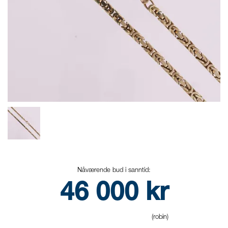
Nåværende bud i sanntid:
46 000
kr
(robin)