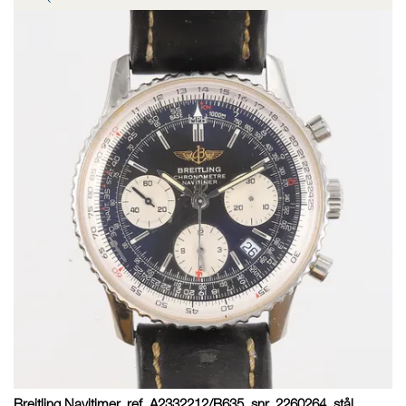
Breitling Navitimer, ref. A2332212/B635, snr. 2260264, stål,