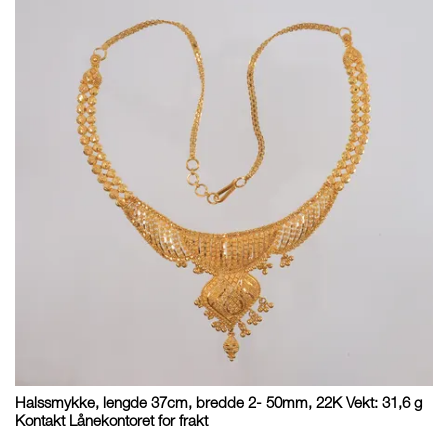
Halssmykke, lengde 37cm, bredde 2- 50mm, 22K Vekt: 31,6 g
Kontakt Lånekontoret for frakt