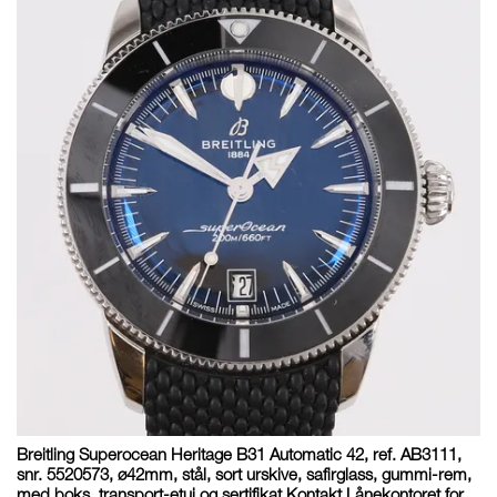
Breitling Superocean Heritage B31 Automatic 42, ref. AB3111,
snr. 5520573, ø42mm, stål, sort urskive, safirglass, gummi-rem,
med boks, transport-etui og sertifikat Kontakt Lånekontoret for