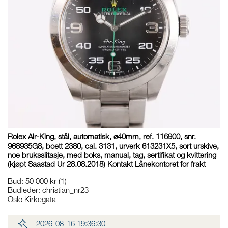
Rolex Air-King, stål, automatisk, ø40mm, ref. 116900, snr.
968935G8, boett 2380, cal. 3131, urverk 613231X5, sort urskive,
noe bruksslitasje, med boks, manual, tag, sertifikat og kvittering
(kjøpt Saastad Ur 28.08.2018) Kontakt Lånekontoret for frakt
Bud
:
50 000 kr
(1)
Budleder:
christian_nr23
Oslo Kirkegata
2026-08-16 19:36:30