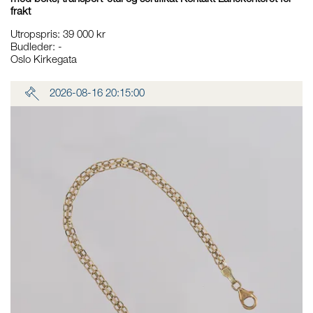
frakt
Utropspris
:
39 000 kr
Budleder:
-
Oslo Kirkegata
2026-08-16 20:15:00