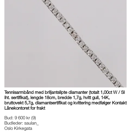
Tennisarmbånd med briljantslipte diamanter (totalt 1,00ct W / SI
iht. sertifikat), lengde 18cm, bredde 1,7g, hvitt gull, 14K,
bruttovekt 5,7g, diamantsertifikat og kvittering medfølger Kontakt
Lånekontoret for frakt
Bud
:
9 600 kr
(9)
Budleder:
saulan_
Oslo Kirkegata