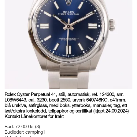
Rolex Oyster Perpetual 41, stål, automatisk, ref. 124300, snr.
L08W6443, cal. 3230, boett 2550, urverk 649746KO, ø41mm,
blå urskive, safirglass, med boks, ytterboks, manualer, tag, ett
løst/ekstra lenkeledd, tollpapirer og sertifikat (kjøpt 24.09.2024)
Kontakt Lånekontoret for frakt
Bud
:
72 000 kr
(3)
Budleder:
camping1