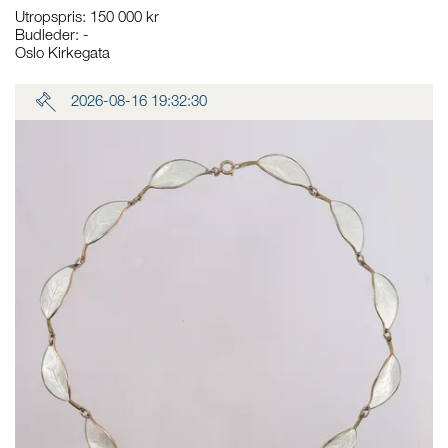
Utropspris
:
150 000 kr
Budleder:
-
Oslo Kirkegata
2026-08-16 19:32:30