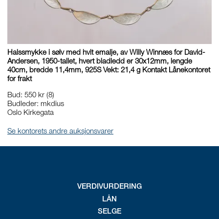
Halssmykke i sølv med hvit emalje, av Willy Winnæs for David-
Andersen, 1950-tallet, hvert bladledd er 30x12mm, lengde
40cm, bredde 11,4mm, 925S Vekt: 21,4 g Kontakt Lånekontoret
for frakt
Bud
:
550 kr
(8)
Budleder:
mkdius
Oslo Kirkegata
Se kontorets andre auksjonsvarer
VERDIVURDERING
LÅN
SELGE