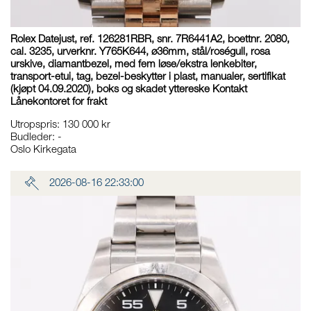
Rolex Datejust, ref. 126281RBR, snr. 7R6441A2, boettnr. 2080,
cal. 3235, urverknr. Y765K644, ø36mm, stål/roségull, rosa
urskive, diamantbezel, med fem løse/ekstra lenkebiter,
transport-etui, tag, bezel-beskytter i plast, manualer, sertifikat
(kjøpt 04.09.2020), boks og skadet yttereske Kontakt
Lånekontoret for frakt
Utropspris
:
130 000 kr
Budleder:
-
Oslo Kirkegata
2026-08-16 22:33:00